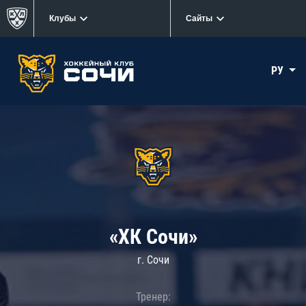
Клубы
Сайты
РУ
«ХК Сочи»
г. Сочи
Тренер: