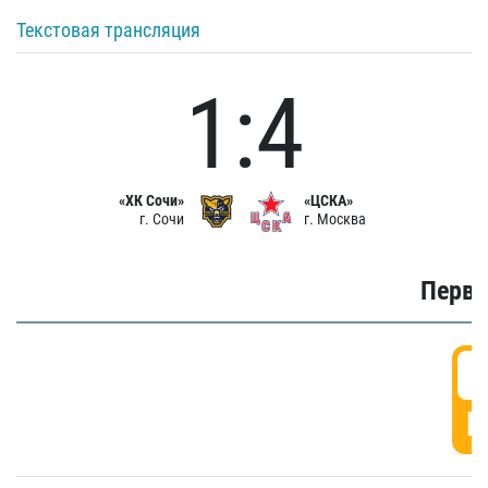
Текстовая трансляция
1:4
«ХК Сочи»
«ЦСКА»
г. Сочи
г. Москва
Первы
0
Г