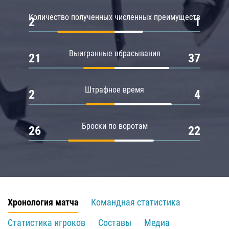
Количество полученных численных преимуществ
2
1
Выигранные вбрасывания
21
37
Штрафное время
2
4
Броски по воротам
26
22
Хронология матча
Командная статистика
Статистика игроков
Составы
Медиа