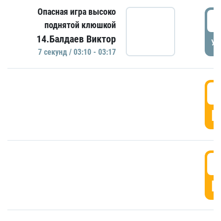
Опасная игра высоко
0
поднятой клюшкой
14.Балдаев Виктор
УД
7 секунд / 03:10 - 03:17
0
Г
0
Г