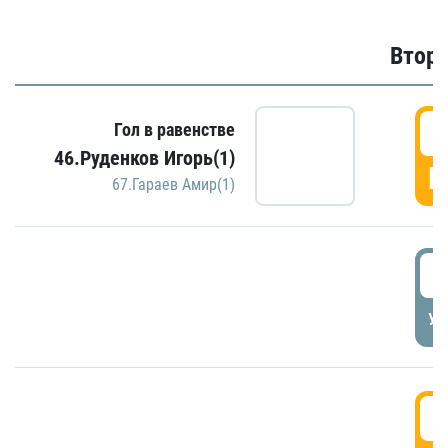
Второ
2
Гол в равенстве
46.Руденков Игорь(1)
Г
67.Гараев Амир(1)
2
УД
3