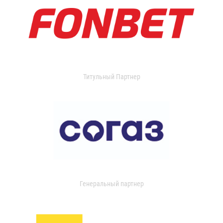
Титульный Партнер
Генеральный партнер