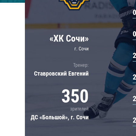
Локомотив
Северсталь
ЦСКА
Шанхайские Драконы
«ХК Сочи»
г. Сочи
Тренер:
Ставровский Евгений
350
зрителей
ДС «Большой», г. Сочи