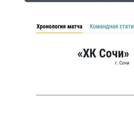
Хронология матча
Командная стати
«ХК Сочи»
г. Сочи