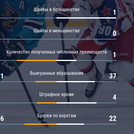
Амур
Шайбы в большинстве
0
1
Барыс
Салават Юлаев
Шайбы в меньшинстве
0
0
Сибирь
Количество полученных численных преимуществ
2
1
Выигранные вбрасывания
21
37
Штрафное время
2
4
Броски по воротам
26
22