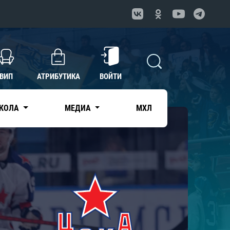
ВИП
АТРИБУТИКА
ВОЙТИ
КОЛА
МЕДИА
МХЛ