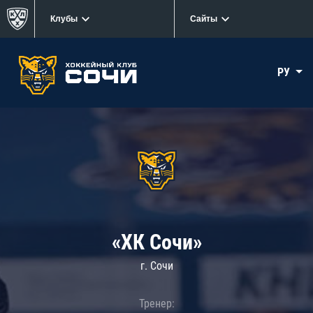
Клубы
Сайты
РУ
«ХК Сочи»
г. Сочи
Тренер: