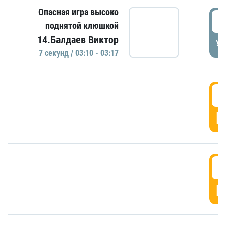
Опасная игра высоко
0
поднятой клюшкой
14.Балдаев Виктор
УД
7 секунд / 03:10 - 03:17
0
Г
0
Г