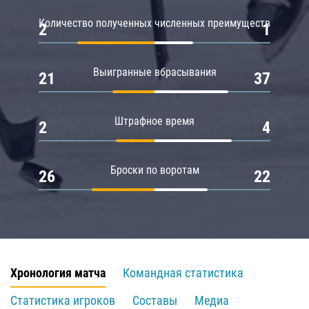
Количество полученных численных преимуществ
2
1
Выигранные вбрасывания
21
37
Штрафное время
2
4
Броски по воротам
26
22
Хронология матча
Командная статистика
Статистика игроков
Составы
Медиа