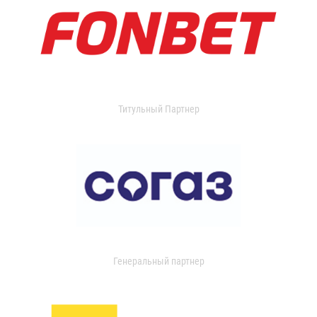
Титульный Партнер
Генеральный партнер