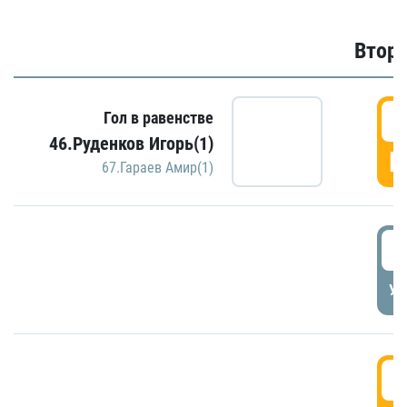
Второ
2
Гол в равенстве
46.Руденков Игорь(1)
Г
67.Гараев Амир(1)
2
УД
3