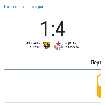
Текстовая трансляция
1:4
«ХК Сочи»
«ЦСКА»
г. Сочи
г. Москва
Первы
0
Г