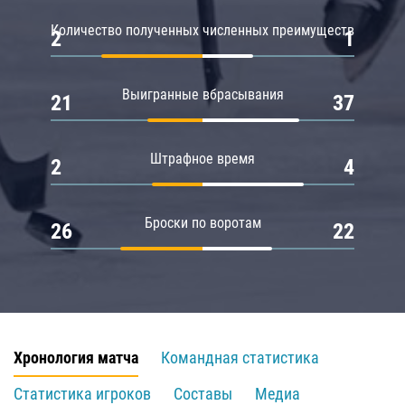
Количество полученных численных преимуществ
2
1
Выигранные вбрасывания
21
37
Штрафное время
2
4
Броски по воротам
26
22
Хронология матча
Командная статистика
Статистика игроков
Составы
Медиа