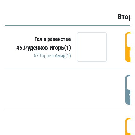
Второ
2
Гол в равенстве
46.Руденков Игорь(1)
Г
67.Гараев Амир(1)
2
УД
3