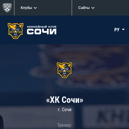
Клубы
Сайты
РУ
«ХК Сочи»
г. Сочи
Тренер: