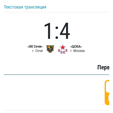
Текстовая трансляция
1:4
«ХК Сочи»
«ЦСКА»
г. Сочи
г. Москва
Первы
0
Г