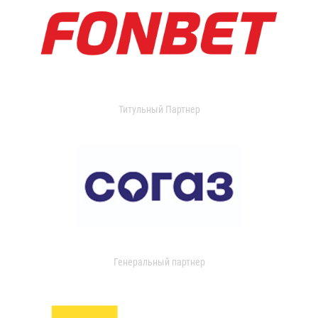
Титульный Партнер
Генеральный партнер