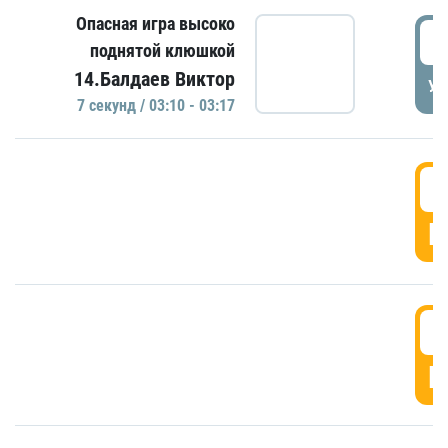
Опасная игра высоко
0
поднятой клюшкой
14.Балдаев Виктор
УД
7 секунд / 03:10 - 03:17
0
Г
0
Г