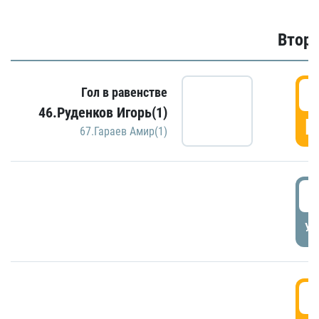
Второ
2
Гол в равенстве
46.Руденков Игорь(1)
Г
67.Гараев Амир(1)
2
УД
3