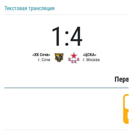
Текстовая трансляция
1:4
«ХК Сочи»
«ЦСКА»
г. Сочи
г. Москва
Первы
0
Г