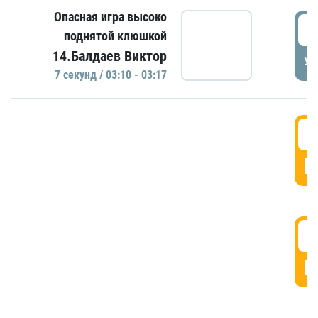
Опасная игра высоко
0
поднятой клюшкой
14.Балдаев Виктор
УД
7 секунд / 03:10 - 03:17
0
Г
0
Г