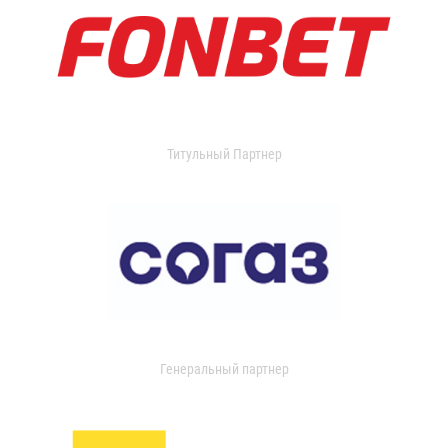
Титульный Партнер
Генеральный партнер