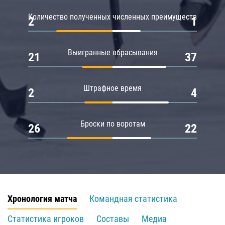
Количество полученных численных преимуществ
2
1
Выигранные вбрасывания
21
37
Штрафное время
2
4
Броски по воротам
26
22
Хронология матча
Командная статистика
Статистика игроков
Составы
Медиа