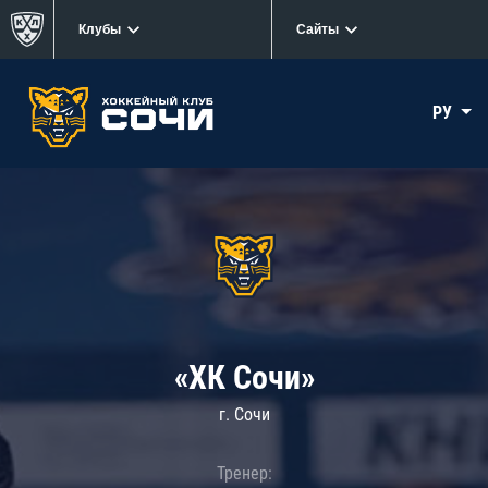
Клубы
Сайты
РУ
«ХК Сочи»
г. Сочи
Тренер: