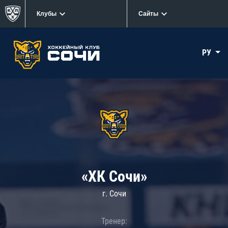
Клубы
Сайты
РУ
«ХК Сочи»
г. Сочи
Тренер: