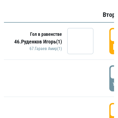
Второ
2
Гол в равенстве
46.Руденков Игорь(1)
Г
67.Гараев Амир(1)
2
УД
3