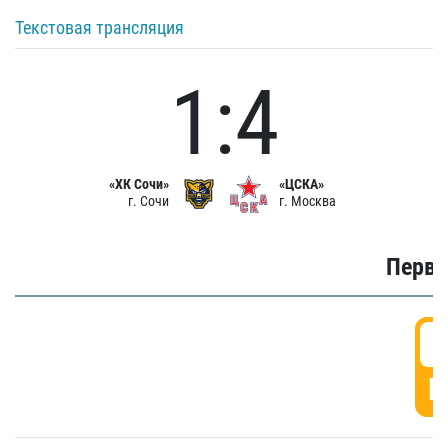
Текстовая трансляция
1:4
«ХК Сочи»
«ЦСКА»
г. Сочи
г. Москва
Первы
0
Г