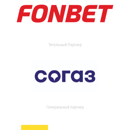
Титульный Партнер
Генеральный партнер