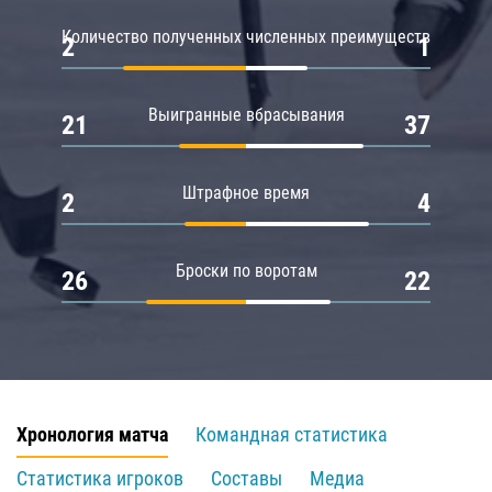
Количество полученных численных преимуществ
2
1
Выигранные вбрасывания
21
37
Штрафное время
2
4
Броски по воротам
26
22
Хронология матча
Командная статистика
Статистика игроков
Составы
Медиа