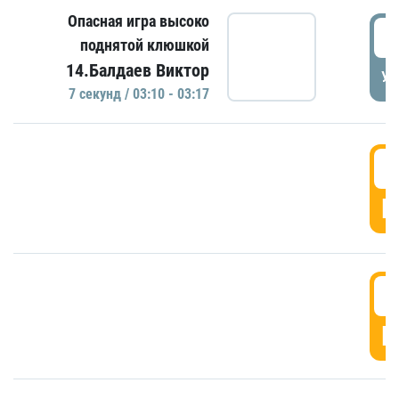
Опасная игра высоко
0
поднятой клюшкой
14.Балдаев Виктор
УД
7 секунд / 03:10 - 03:17
0
Г
0
Г