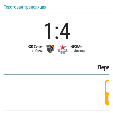
Текстовая трансляция
1:4
«ХК Сочи»
«ЦСКА»
г. Сочи
г. Москва
Первы
0
Г