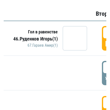
Второ
2
Гол в равенстве
46.Руденков Игорь(1)
Г
67.Гараев Амир(1)
2
УД
3