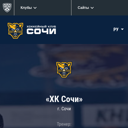
Клубы
Сайты
РУ
«ХК Сочи»
г. Сочи
Тренер: