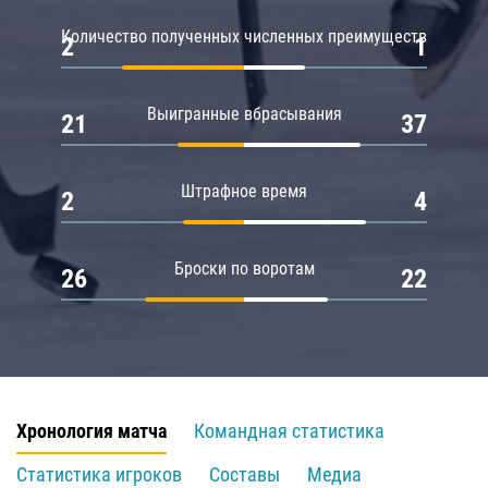
Количество полученных численных преимуществ
2
1
Выигранные вбрасывания
21
37
Штрафное время
2
4
Броски по воротам
26
22
Хронология матча
Командная статистика
Статистика игроков
Составы
Медиа