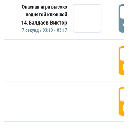
Опасная игра высоко
0
поднятой клюшкой
14.Балдаев Виктор
УД
7 секунд / 03:10 - 03:17
0
Г
0
Г