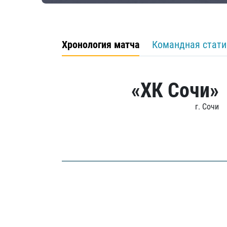
Хронология матча
Командная стати
«ХК Сочи»
г. Сочи