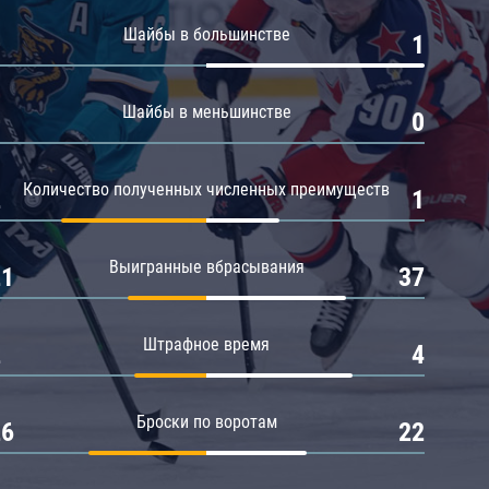
Амур
Шайбы в большинстве
0
1
Барыс
Салават Юлаев
Шайбы в меньшинстве
0
0
Сибирь
Количество полученных численных преимуществ
2
1
Выигранные вбрасывания
21
37
Штрафное время
2
4
Броски по воротам
26
22