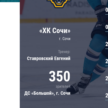
Локомотив
Северсталь
ЦСКА
Шанхайские Драконы
«ХК Сочи»
г. Сочи
Тренер:
Ставровский Евгений
350
зрителей
ДС «Большой», г. Сочи