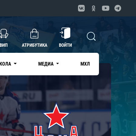
ВИП
АТРИБУТИКА
ВОЙТИ
КОЛА
МЕДИА
МХЛ