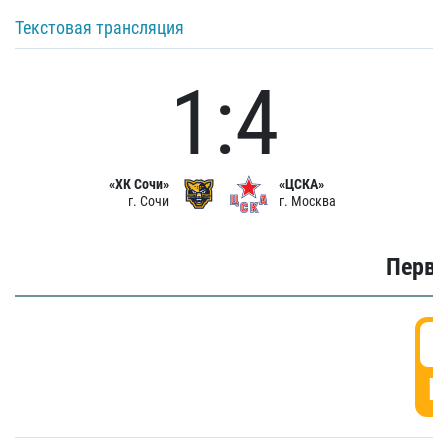
Текстовая трансляция
1:4
«ХК Сочи»
«ЦСКА»
г. Сочи
г. Москва
Первы
0
Г