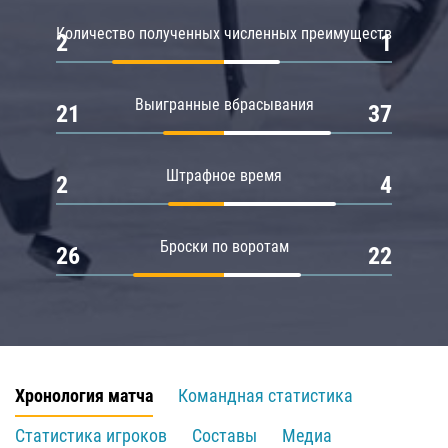
Количество полученных численных преимуществ
2
1
Выигранные вбрасывания
21
37
Штрафное время
2
4
Броски по воротам
26
22
Хронология матча
Командная статистика
Статистика игроков
Составы
Медиа