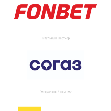
Титульный Партнер
Генеральный партнер