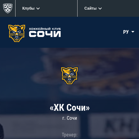
Клубы
Сайты
РУ
«ХК Сочи»
г. Сочи
Тренер: