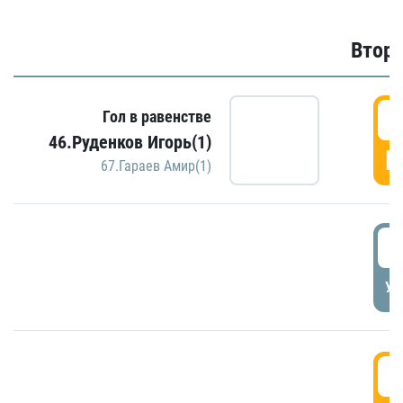
Второ
2
Гол в равенстве
46.Руденков Игорь(1)
Г
67.Гараев Амир(1)
2
УД
3