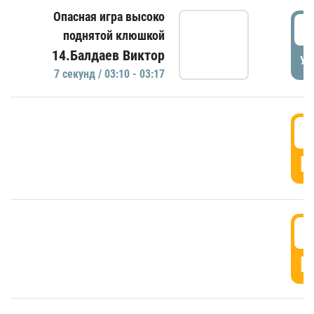
Опасная игра высоко
0
поднятой клюшкой
14.Балдаев Виктор
УД
7 секунд / 03:10 - 03:17
0
Г
0
Г