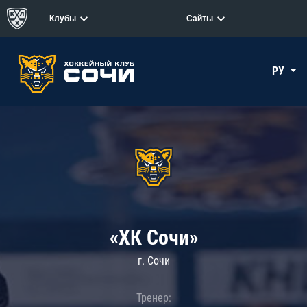
Клубы
Сайты
РУ
«ХК Сочи»
г. Сочи
Тренер: