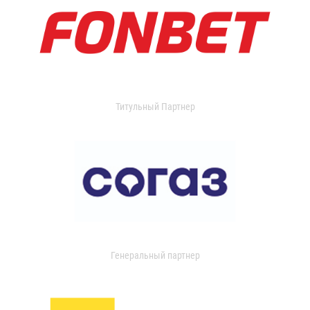
Титульный Партнер
Генеральный партнер