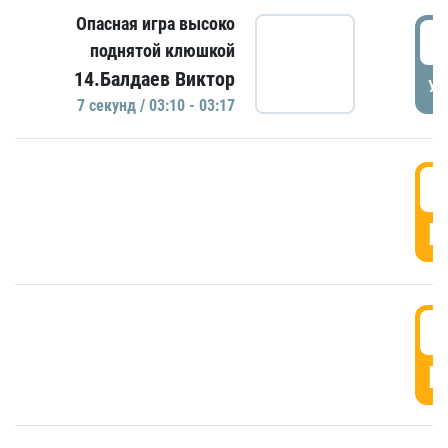
Опасная игра высоко
0
поднятой клюшкой
14.Балдаев Виктор
УД
7 секунд / 03:10 - 03:17
0
Г
0
Г