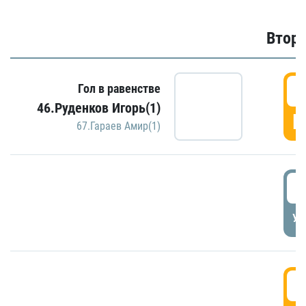
Второ
2
Гол в равенстве
46.Руденков Игорь(1)
Г
67.Гараев Амир(1)
2
УД
3