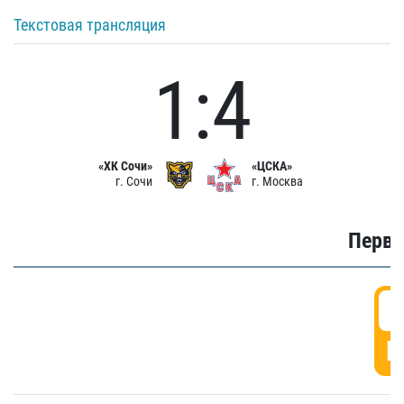
Текстовая трансляция
1:4
«ХК Сочи»
«ЦСКА»
г. Сочи
г. Москва
Первы
0
Г