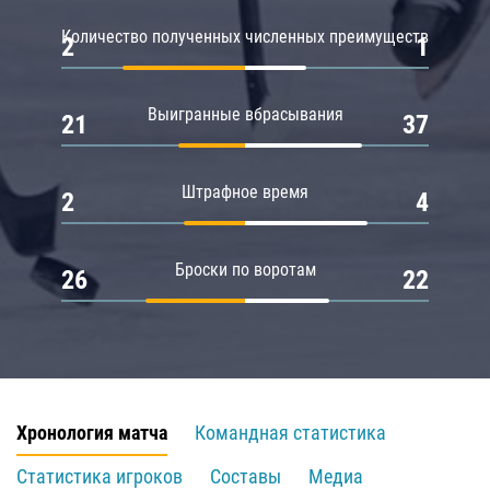
Количество полученных численных преимуществ
2
1
Выигранные вбрасывания
21
37
Штрафное время
2
4
Броски по воротам
26
22
Хронология матча
Командная статистика
Статистика игроков
Составы
Медиа