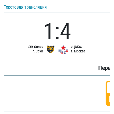
Текстовая трансляция
1:4
«ХК Сочи»
«ЦСКА»
г. Сочи
г. Москва
Первы
0
Г