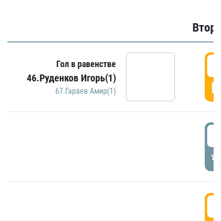
Второ
2
Гол в равенстве
46.Руденков Игорь(1)
Г
67.Гараев Амир(1)
2
УД
3