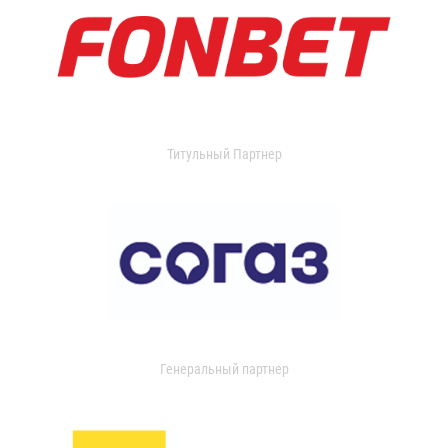
Титульный Партнер
Генеральный партнер