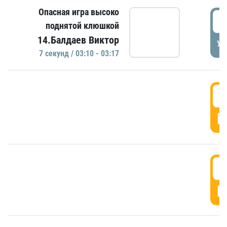
Опасная игра высоко
0
поднятой клюшкой
14.Балдаев Виктор
УД
7 секунд / 03:10 - 03:17
0
Г
0
Г