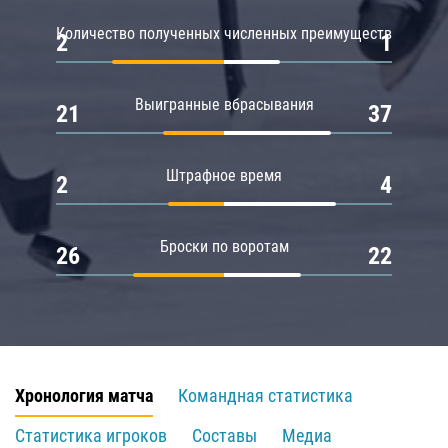
Количество полученных численных преимуществ
2
1
Выигранные вбрасывания
21
37
Штрафное время
2
4
Броски по воротам
26
22
Хронология матча
Командная статистика
Статистика игроков
Составы
Медиа