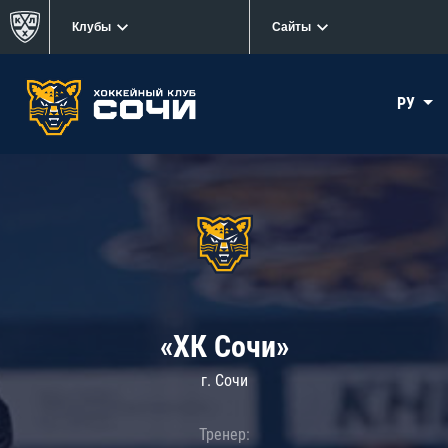
Клубы
Сайты
РУ
«ХК Сочи»
г. Сочи
Тренер: