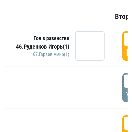
Второ
2
Гол в равенстве
46.Руденков Игорь(1)
Г
67.Гараев Амир(1)
2
УД
3