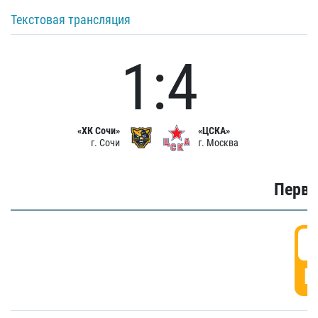
Текстовая трансляция
1:4
«ХК Сочи»
«ЦСКА»
г. Сочи
г. Москва
Первы
0
Г