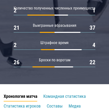
Количество полученных численных преимуществ
2
1
Выигранные вбрасывания
21
37
Штрафное время
2
4
Броски по воротам
26
22
Хронология матча
Командная статистика
Статистика игроков
Составы
Медиа