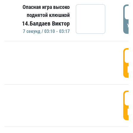
Опасная игра высоко
0
поднятой клюшкой
14.Балдаев Виктор
УД
7 секунд / 03:10 - 03:17
0
Г
0
Г