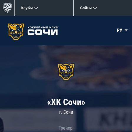
Клубы
Сайты
РУ
«ХК Сочи»
г. Сочи
Тренер: