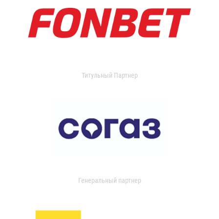
Титульный Партнер
Генеральный партнер