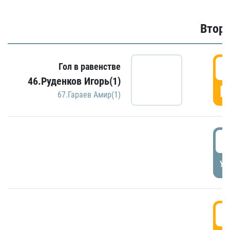
Второ
2
Гол в равенстве
46.Руденков Игорь(1)
Г
67.Гараев Амир(1)
2
УД
3