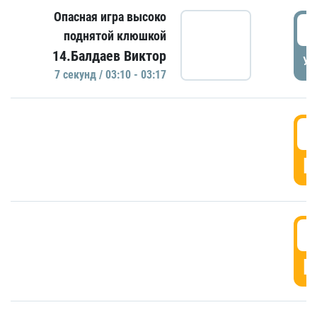
Опасная игра высоко
0
поднятой клюшкой
14.Балдаев Виктор
УД
7 секунд / 03:10 - 03:17
0
Г
0
Г