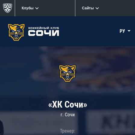
Клубы
Сайты
РУ
«ХК Сочи»
г. Сочи
Тренер: