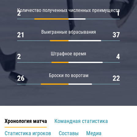
Количество полученных численных преимуществ
2
1
Выигранные вбрасывания
21
37
Штрафное время
2
4
Броски по воротам
26
22
Хронология матча
Командная статистика
Статистика игроков
Составы
Медиа