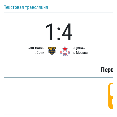
Текстовая трансляция
1:4
«ХК Сочи»
«ЦСКА»
г. Сочи
г. Москва
Первы
0
Г