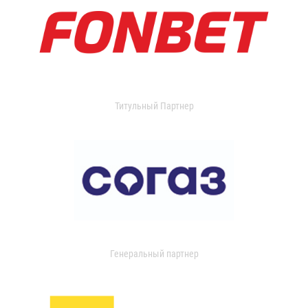
Титульный Партнер
Генеральный партнер