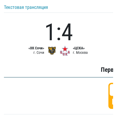
Текстовая трансляция
1:4
«ХК Сочи»
«ЦСКА»
г. Сочи
г. Москва
Первы
0
Г