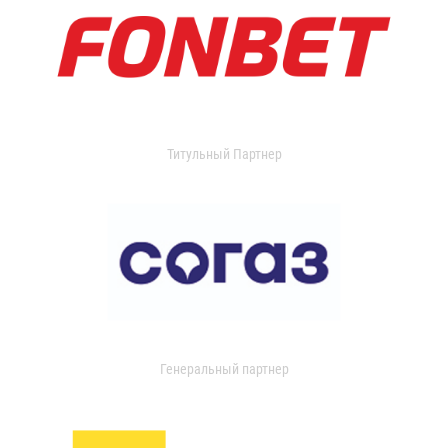
Титульный Партнер
Генеральный партнер