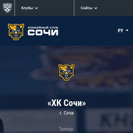
Клубы
Сайты
РУ
«ХК Сочи»
г. Сочи
Тренер: