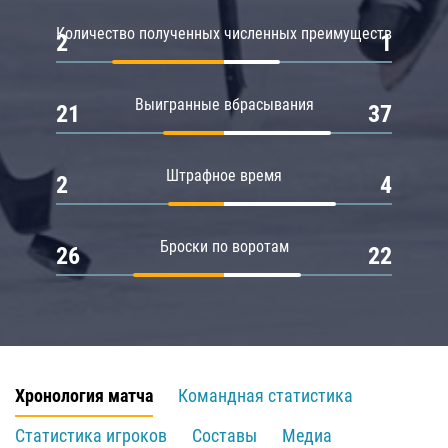
Количество полученных численных преимуществ
2
1
Выигранные вбрасывания
21
37
Штрафное время
2
4
Броски по воротам
26
22
Хронология матча
Командная статистика
Статистика игроков
Составы
Медиа