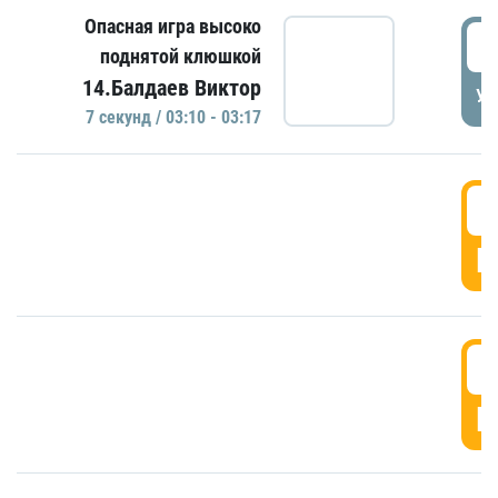
Опасная игра высоко
0
поднятой клюшкой
14.Балдаев Виктор
УД
7 секунд / 03:10 - 03:17
0
Г
0
Г