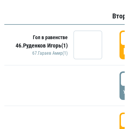
Второ
2
Гол в равенстве
46.Руденков Игорь(1)
Г
67.Гараев Амир(1)
2
УД
3