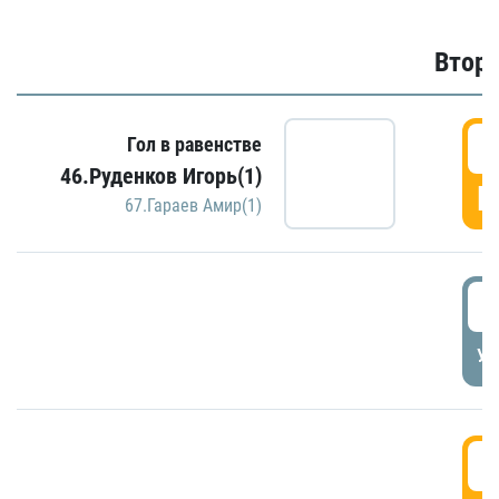
Второ
2
Гол в равенстве
46.Руденков Игорь(1)
Г
67.Гараев Амир(1)
2
УД
3