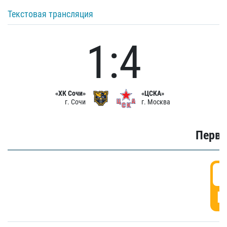
Текстовая трансляция
1:4
«ХК Сочи»
«ЦСКА»
г. Сочи
г. Москва
Первы
0
Г