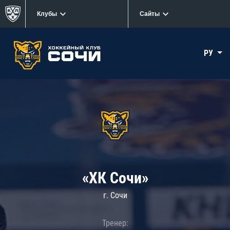
Клубы
Сайты
РУ
«ХК Сочи»
г. Сочи
Тренер: