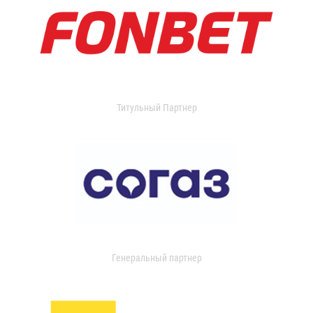
Титульный Партнер
Генеральный партнер