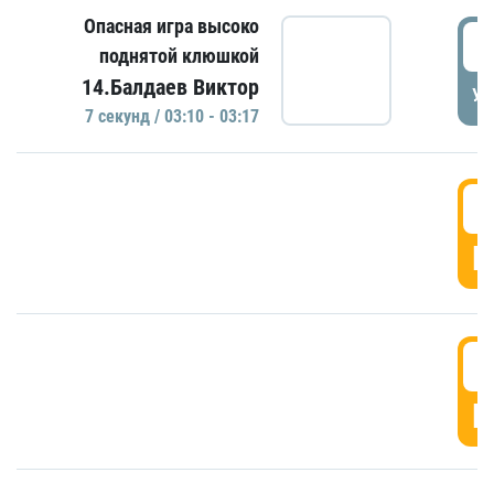
Опасная игра высоко
0
поднятой клюшкой
14.Балдаев Виктор
УД
7 секунд / 03:10 - 03:17
0
Г
0
Г