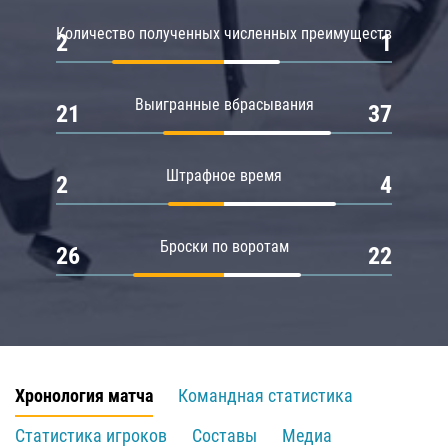
Количество полученных численных преимуществ
2
1
Выигранные вбрасывания
21
37
Штрафное время
2
4
Броски по воротам
26
22
Хронология матча
Командная статистика
Статистика игроков
Составы
Медиа