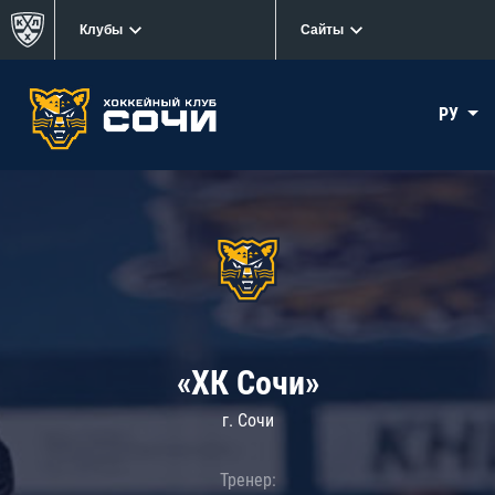
Клубы
Сайты
РУ
«ХК Сочи»
г. Сочи
Тренер: