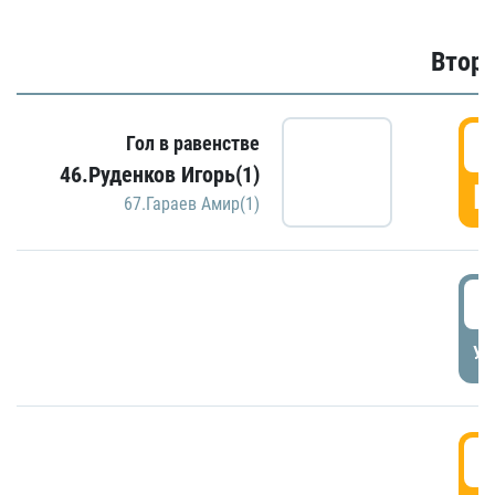
Второ
2
Гол в равенстве
46.Руденков Игорь(1)
Г
67.Гараев Амир(1)
2
УД
3