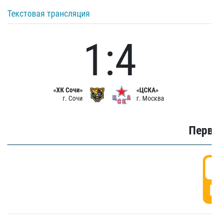
Текстовая трансляция
1:4
«ХК Сочи»
«ЦСКА»
г. Сочи
г. Москва
Первы
0
Г