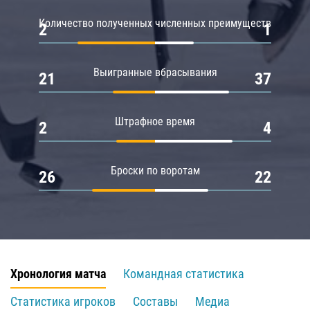
Количество полученных численных преимуществ
2
1
Выигранные вбрасывания
21
37
Штрафное время
2
4
Броски по воротам
26
22
Хронология матча
Командная статистика
Статистика игроков
Составы
Медиа