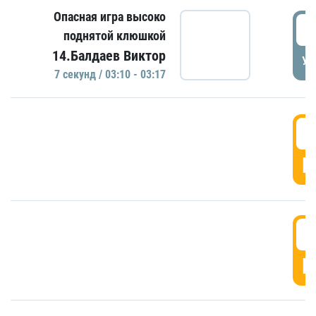
Опасная игра высоко
0
поднятой клюшкой
14.Балдаев Виктор
УД
7 секунд / 03:10 - 03:17
0
Г
0
Г