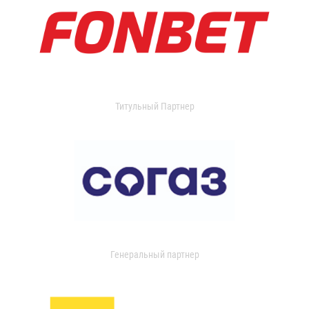
Титульный Партнер
Генеральный партнер