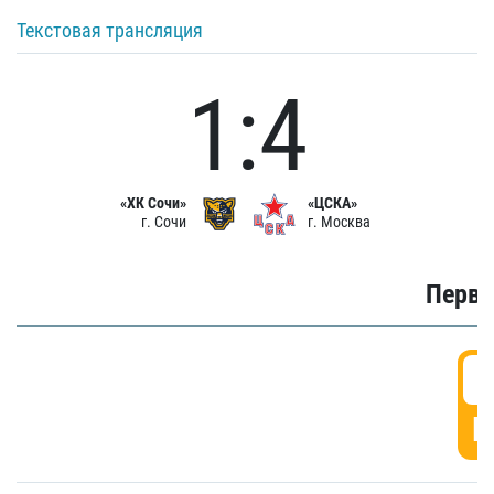
Текстовая трансляция
1:4
«ХК Сочи»
«ЦСКА»
г. Сочи
г. Москва
Первы
0
Г