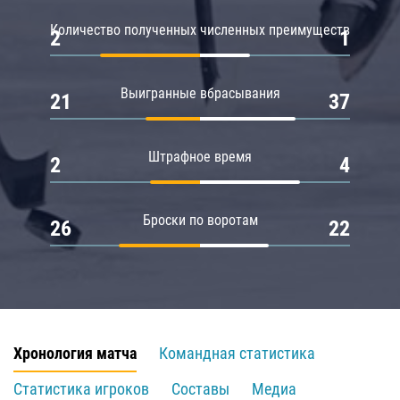
Количество полученных численных преимуществ
2
1
Выигранные вбрасывания
21
37
Штрафное время
2
4
Броски по воротам
26
22
Хронология матча
Командная статистика
Статистика игроков
Составы
Медиа