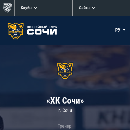
Клубы
Сайты
РУ
«ХК Сочи»
г. Сочи
Тренер: