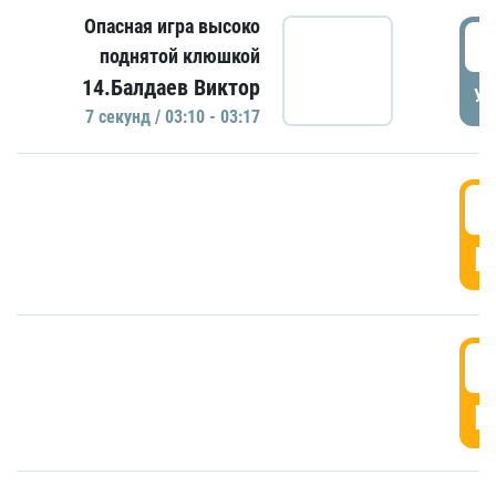
Опасная игра высоко
0
поднятой клюшкой
14.Балдаев Виктор
УД
7 секунд / 03:10 - 03:17
0
Г
0
Г