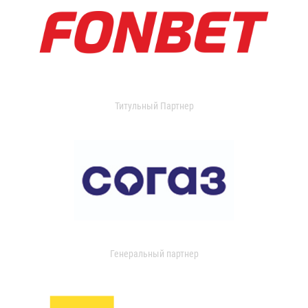
Титульный Партнер
Генеральный партнер