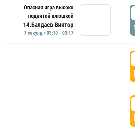
Опасная игра высоко
0
поднятой клюшкой
14.Балдаев Виктор
УД
7 секунд / 03:10 - 03:17
0
Г
0
Г