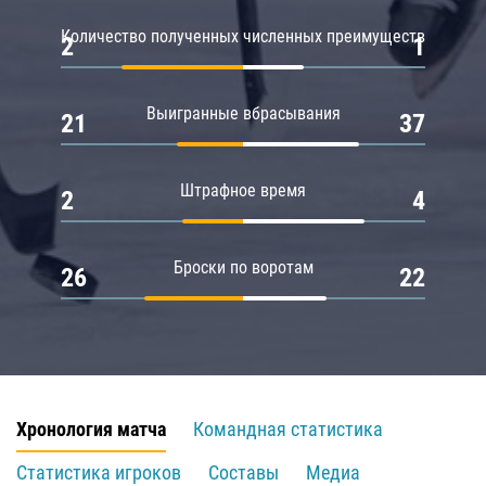
Количество полученных численных преимуществ
2
1
Выигранные вбрасывания
21
37
Штрафное время
2
4
Броски по воротам
26
22
Хронология матча
Командная статистика
Статистика игроков
Составы
Медиа