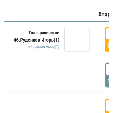
Второ
2
Гол в равенстве
46.Руденков Игорь(1)
Г
67.Гараев Амир(1)
2
УД
3