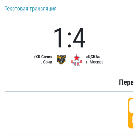
Текстовая трансляция
1:4
«ХК Сочи»
«ЦСКА»
г. Сочи
г. Москва
Первы
0
Г