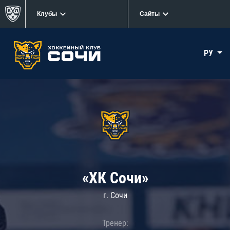
Клубы
Сайты
РУ
«ХК Сочи»
г. Сочи
Тренер: