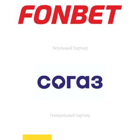
Титульный Партнер
Генеральный партнер