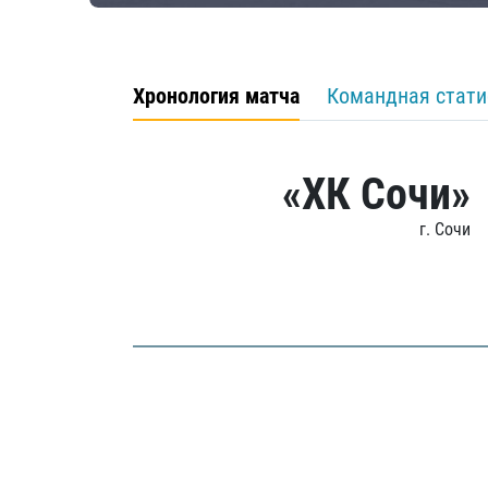
Хронология матча
Командная стати
«ХК Сочи»
г. Сочи