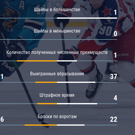
Амур
Шайбы в большинстве
0
1
Барыс
Салават Юлаев
Шайбы в меньшинстве
0
0
Сибирь
Количество полученных численных преимуществ
2
1
Выигранные вбрасывания
21
37
Штрафное время
2
4
Броски по воротам
26
22