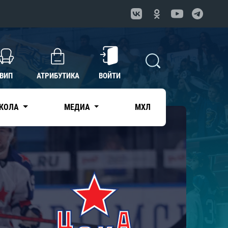
ВИП
АТРИБУТИКА
ВОЙТИ
КОЛА
МЕДИА
МХЛ