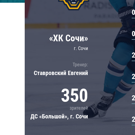
Локомотив
Северсталь
ЦСКА
Шанхайские Драконы
«ХК Сочи»
г. Сочи
Тренер:
Ставровский Евгений
350
зрителей
ДС «Большой», г. Сочи