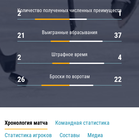
Количество полученных численных преимуществ
2
1
Выигранные вбрасывания
21
37
Штрафное время
2
4
Броски по воротам
26
22
Хронология матча
Командная статистика
Статистика игроков
Составы
Медиа