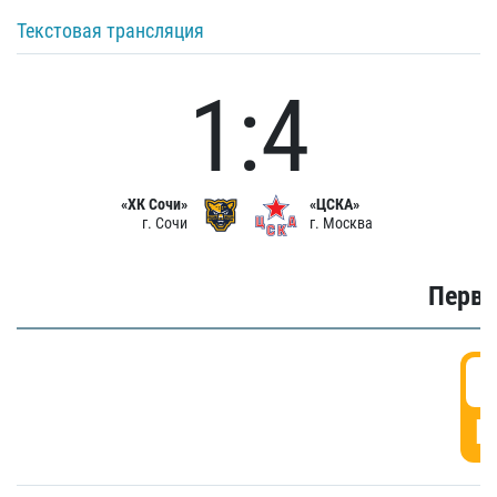
Текстовая трансляция
1:4
«ХК Сочи»
«ЦСКА»
г. Сочи
г. Москва
Первы
0
Г