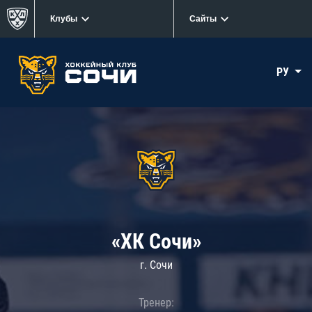
Клубы
Сайты
РУ
«ХК Сочи»
г. Сочи
Тренер: