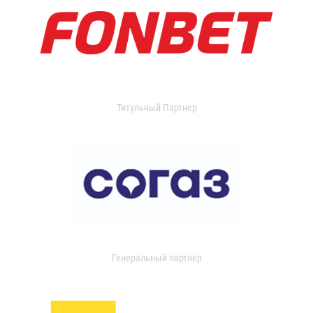
Титульный Партнер
Генеральный партнер