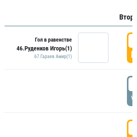
Второ
2
Гол в равенстве
46.Руденков Игорь(1)
Г
67.Гараев Амир(1)
2
УД
3