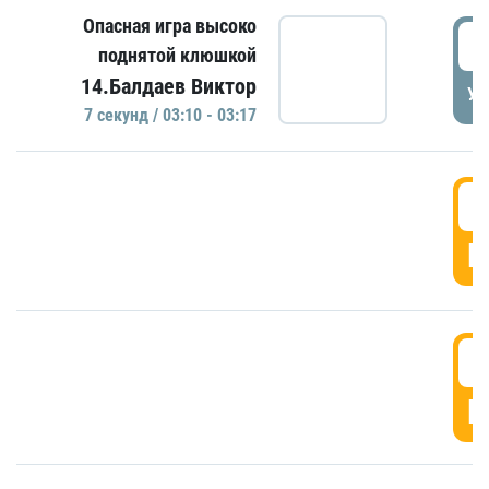
Опасная игра высоко
0
поднятой клюшкой
14.Балдаев Виктор
УД
7 секунд / 03:10 - 03:17
0
Г
0
Г