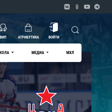
ВИП
АТРИБУТИКА
ВОЙТИ
КОЛА
МЕДИА
МХЛ