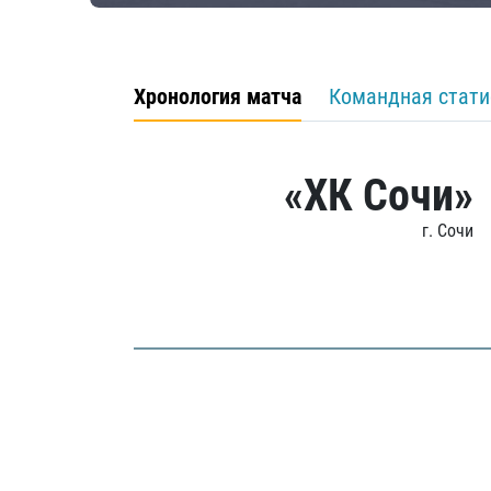
Хронология матча
Командная стати
«ХК Сочи»
г. Сочи