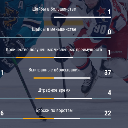
Амур
Шайбы в большинстве
0
1
Барыс
Салават Юлаев
Шайбы в меньшинстве
0
0
Сибирь
Количество полученных численных преимуществ
2
1
Выигранные вбрасывания
21
37
Штрафное время
2
4
Броски по воротам
26
22