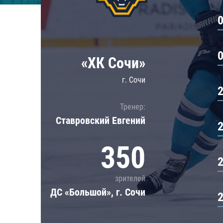
Локомотив
Северсталь
ЦСКА
Шанхайские Драконы
«ХК Сочи»
г. Сочи
Тренер:
Ставровский Евгений
350
зрителей
ДС «Большой», г. Сочи