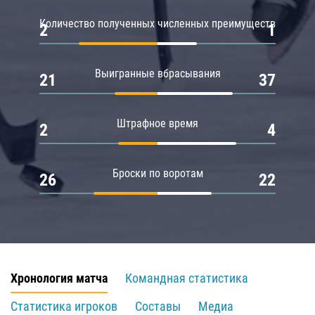
Количество полученных численных преимуществ
2
1
Выигранные вбрасывания
21
37
Штрафное время
2
4
Броски по воротам
26
22
Хронология матча
Командная статистика
Статистика игроков
Составы
Медиа