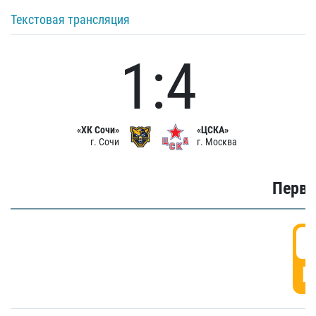
Текстовая трансляция
1:4
«ХК Сочи»
«ЦСКА»
г. Сочи
г. Москва
Первы
0
Г