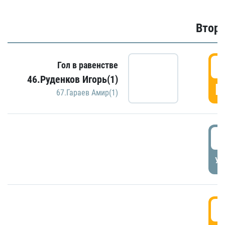
Второ
2
Гол в равенстве
46.Руденков Игорь(1)
Г
67.Гараев Амир(1)
2
УД
3