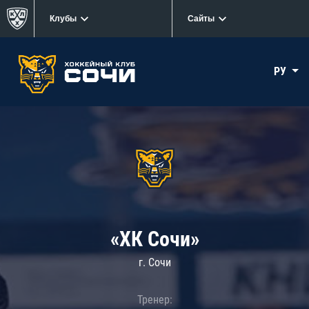
Клубы
Сайты
РУ
«ХК Сочи»
г. Сочи
Тренер: