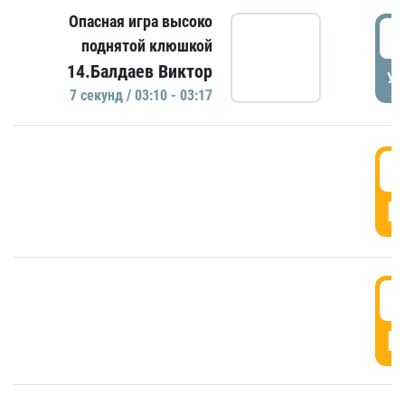
Опасная игра высоко
0
поднятой клюшкой
14.Балдаев Виктор
УД
7 секунд / 03:10 - 03:17
0
Г
0
Г