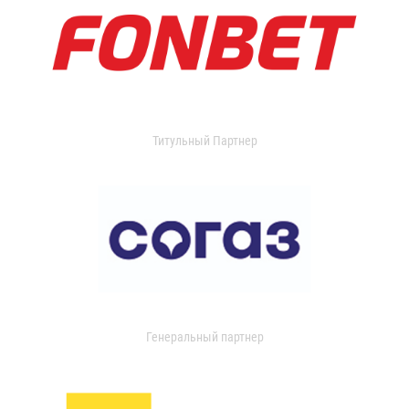
Титульный Партнер
Генеральный партнер