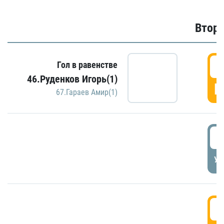
Второ
2
Гол в равенстве
46.Руденков Игорь(1)
Г
67.Гараев Амир(1)
2
УД
3