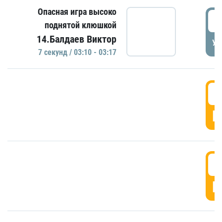
Опасная игра высоко
0
поднятой клюшкой
14.Балдаев Виктор
УД
7 секунд / 03:10 - 03:17
0
Г
0
Г