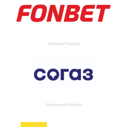
Титульный Партнер
Генеральный партнер