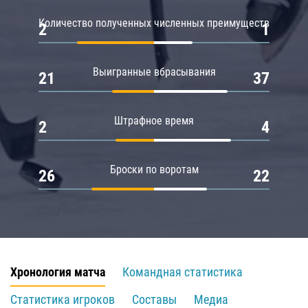
Количество полученных численных преимуществ
2
1
Выигранные вбрасывания
21
37
Штрафное время
2
4
Броски по воротам
26
22
Хронология матча
Командная статистика
Статистика игроков
Составы
Медиа