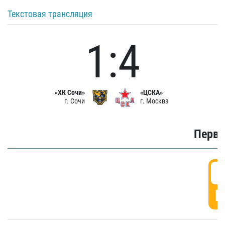
Текстовая трансляция
1:4
«ХК Сочи»
«ЦСКА»
г. Сочи
г. Москва
Первы
0
Г