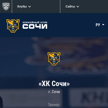
Клубы
Сайты
РУ
«ХК Сочи»
г. Сочи
Тренер: