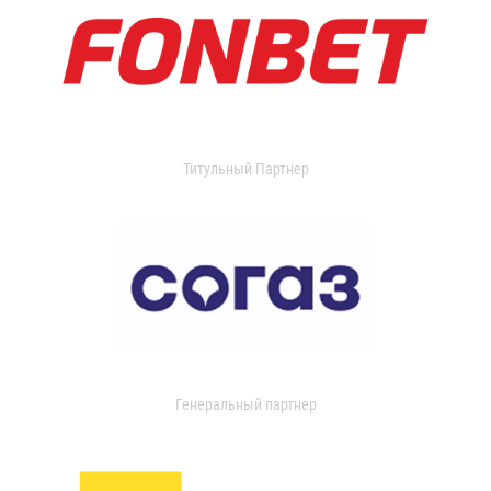
Титульный Партнер
Генеральный партнер