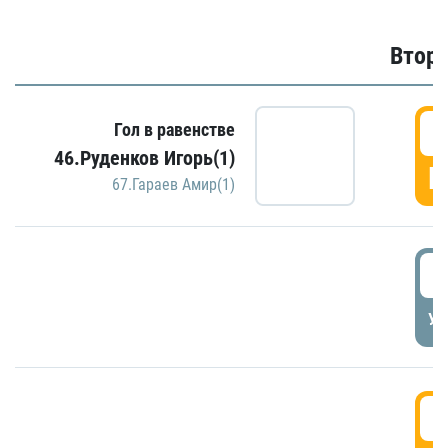
Второ
2
Гол в равенстве
46.Руденков Игорь(1)
Г
67.Гараев Амир(1)
2
УД
3