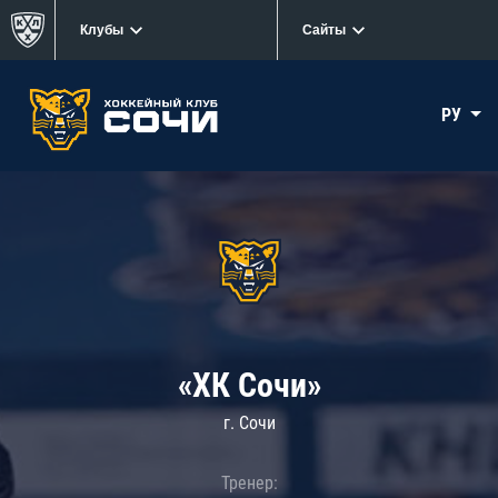
Клубы
Сайты
РУ
«ХК Сочи»
г. Сочи
Тренер: