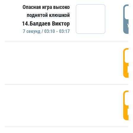
Опасная игра высоко
0
поднятой клюшкой
14.Балдаев Виктор
УД
7 секунд / 03:10 - 03:17
0
Г
0
Г