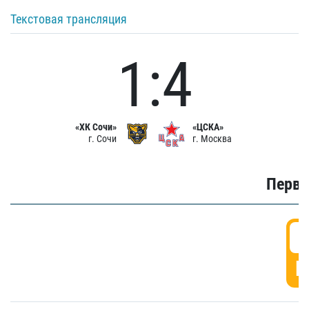
Текстовая трансляция
1:4
«ХК Сочи»
«ЦСКА»
г. Сочи
г. Москва
Первы
0
Г