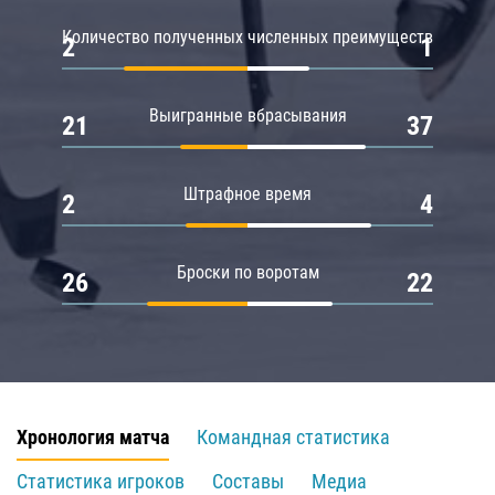
Количество полученных численных преимуществ
2
1
Выигранные вбрасывания
21
37
Штрафное время
2
4
Броски по воротам
26
22
Хронология матча
Командная статистика
Статистика игроков
Составы
Медиа