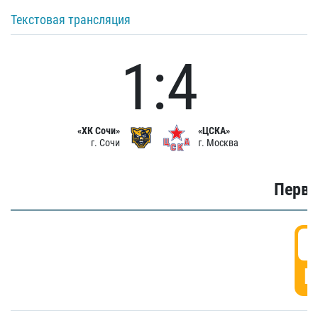
Текстовая трансляция
1:4
«ХК Сочи»
«ЦСКА»
г. Сочи
г. Москва
Первы
0
Г