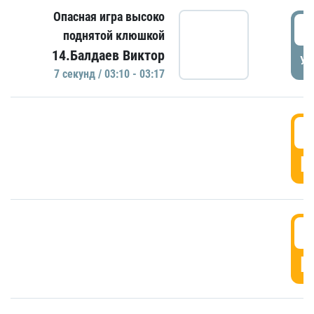
Опасная игра высоко
0
поднятой клюшкой
14.Балдаев Виктор
УД
7 секунд / 03:10 - 03:17
0
Г
0
Г