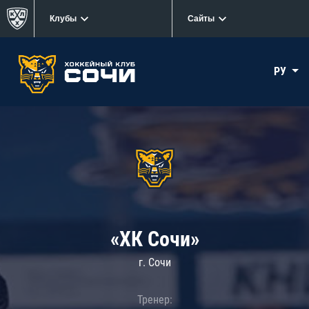
Клубы
Сайты
РУ
«ХК Сочи»
г. Сочи
Тренер: