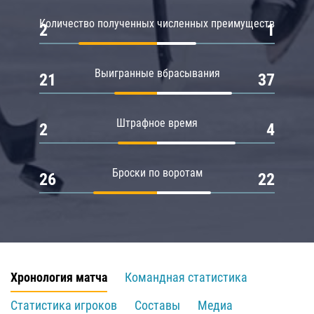
Количество полученных численных преимуществ
2
1
Выигранные вбрасывания
21
37
Штрафное время
2
4
Броски по воротам
26
22
Хронология матча
Командная статистика
Статистика игроков
Составы
Медиа