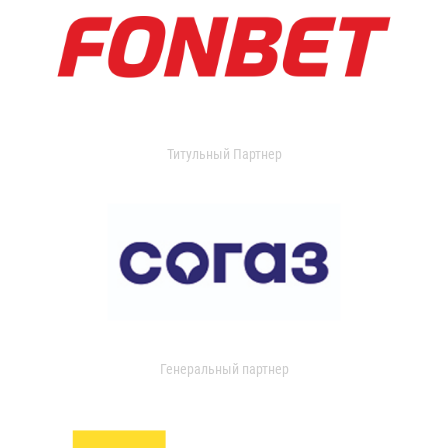
Титульный Партнер
Генеральный партнер