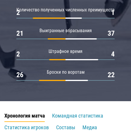
Количество полученных численных преимуществ
2
1
Выигранные вбрасывания
21
37
Штрафное время
2
4
Броски по воротам
26
22
Хронология матча
Командная статистика
Статистика игроков
Составы
Медиа