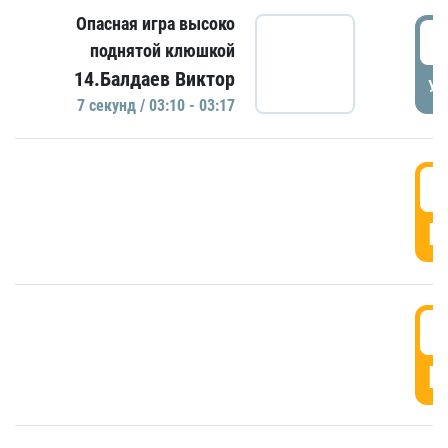
Опасная игра высоко
0
поднятой клюшкой
14.Балдаев Виктор
УД
7 секунд / 03:10 - 03:17
0
Г
0
Г