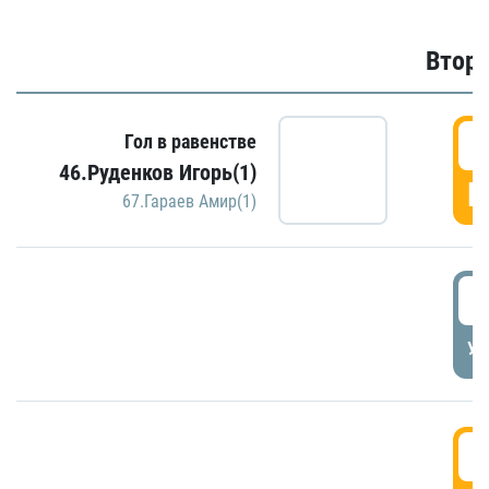
Второ
2
Гол в равенстве
46.Руденков Игорь(1)
Г
67.Гараев Амир(1)
2
УД
3