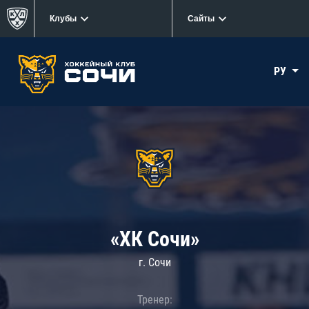
Клубы
Сайты
РУ
«ХК Сочи»
г. Сочи
Тренер: