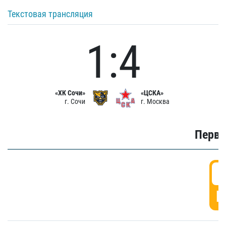
Текстовая трансляция
1:4
«ХК Сочи»
«ЦСКА»
г. Сочи
г. Москва
Первы
0
Г