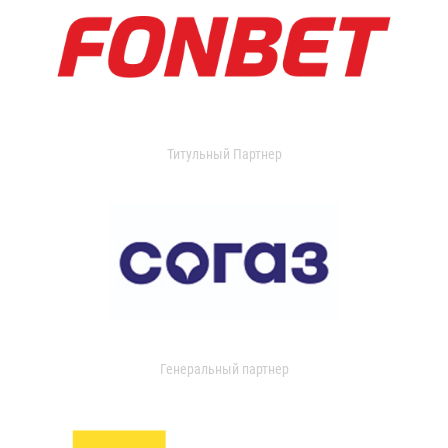
Титульный Партнер
Генеральный партнер