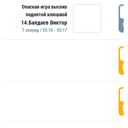
Опасная игра высоко
0
поднятой клюшкой
14.Балдаев Виктор
УД
7 секунд / 03:10 - 03:17
0
Г
0
Г