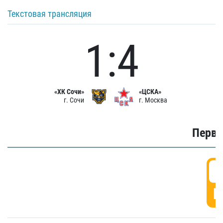
Текстовая трансляция
1:4
«ХК Сочи»
«ЦСКА»
г. Сочи
г. Москва
Первы
0
Г