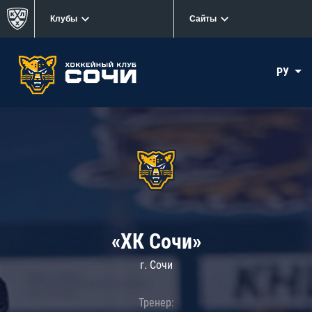
Клубы
Сайты
РУ
«ХК Сочи»
г. Сочи
Тренер: