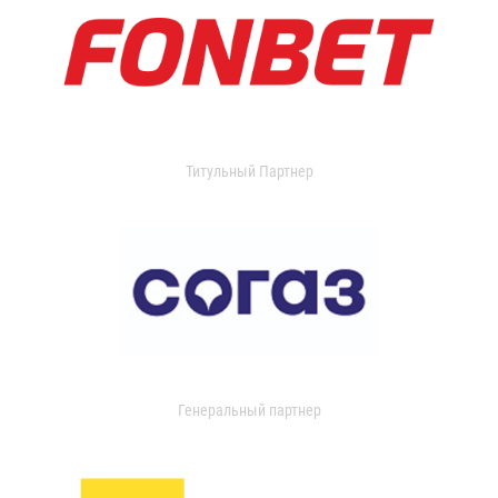
Титульный Партнер
Генеральный партнер