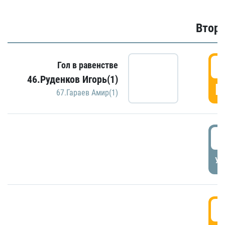
Второ
2
Гол в равенстве
46.Руденков Игорь(1)
Г
67.Гараев Амир(1)
2
УД
3