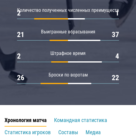
Количество полученных численных преимуществ
2
1
Выигранные вбрасывания
21
37
Штрафное время
2
4
Броски по воротам
26
22
Хронология матча
Командная статистика
Статистика игроков
Составы
Медиа