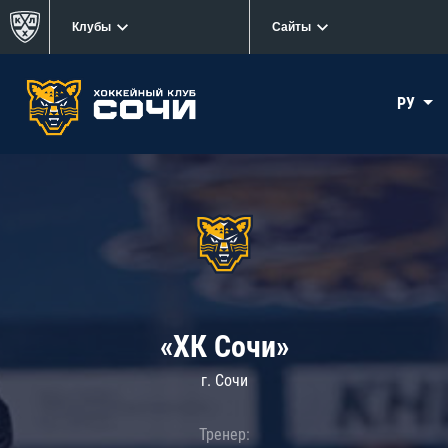
Клубы
Сайты
РУ
«ХК Сочи»
г. Сочи
Тренер: