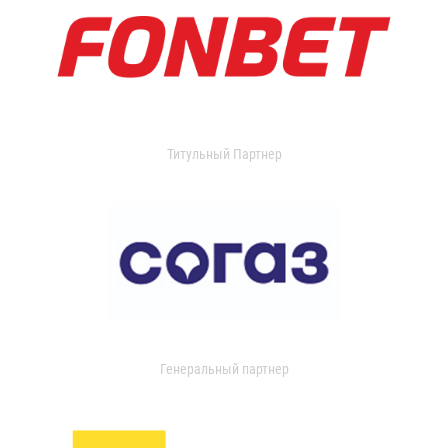
Титульный Партнер
Генеральный партнер