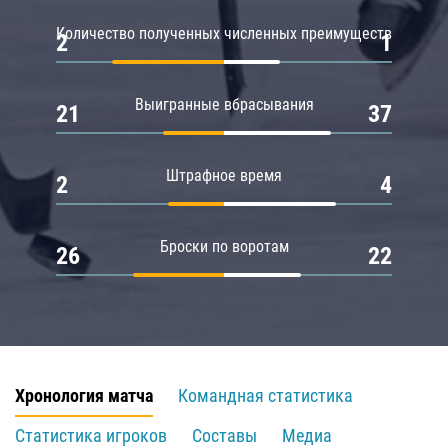
Количество полученных численных преимуществ
2
1
Выигранные вбрасывания
21
37
Штрафное время
2
4
Броски по воротам
26
22
Хронология матча
Командная статистика
Статистика игроков
Составы
Медиа