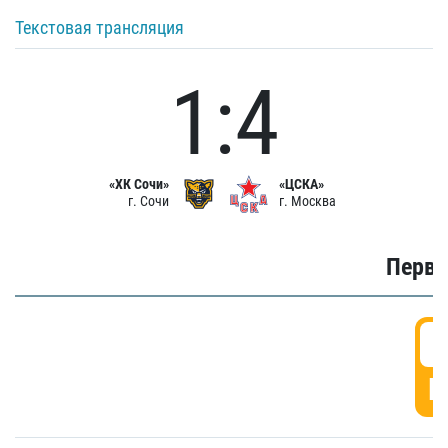
Текстовая трансляция
1:4
«ХК Сочи»
«ЦСКА»
г. Сочи
г. Москва
Первы
0
Г