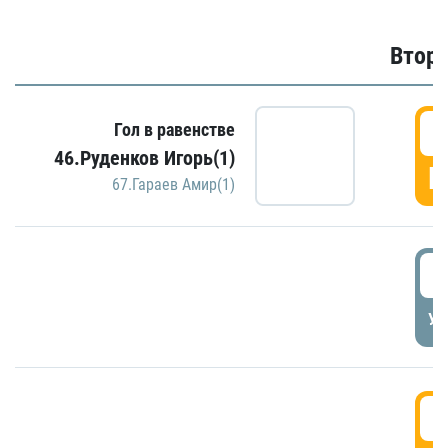
Второ
2
Гол в равенстве
46.Руденков Игорь(1)
Г
67.Гараев Амир(1)
2
УД
3