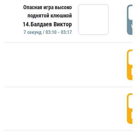
Опасная игра высоко
0
поднятой клюшкой
14.Балдаев Виктор
УД
7 секунд / 03:10 - 03:17
0
Г
0
Г