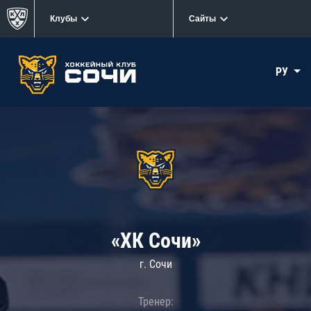
Клубы
Сайты
РУ
«ХК Сочи»
г. Сочи
Тренер: