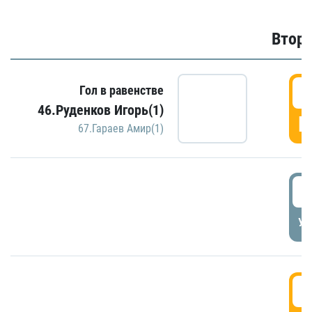
Второ
2
Гол в равенстве
46.Руденков Игорь(1)
Г
67.Гараев Амир(1)
2
УД
3