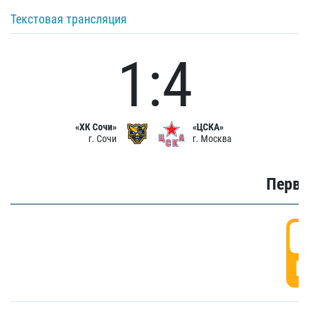
Текстовая трансляция
1:4
«ХК Сочи»
«ЦСКА»
г. Сочи
г. Москва
Первы
0
Г