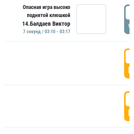
Опасная игра высоко
0
поднятой клюшкой
14.Балдаев Виктор
УД
7 секунд / 03:10 - 03:17
0
Г
0
Г