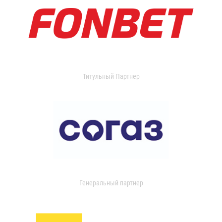
Титульный Партнер
Генеральный партнер