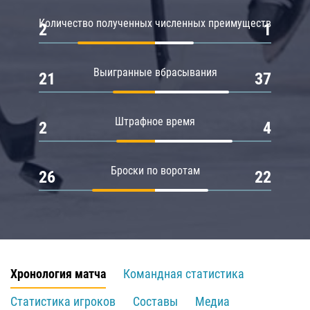
Количество полученных численных преимуществ
2
1
Выигранные вбрасывания
21
37
Штрафное время
2
4
Броски по воротам
26
22
Хронология матча
Командная статистика
Статистика игроков
Составы
Медиа