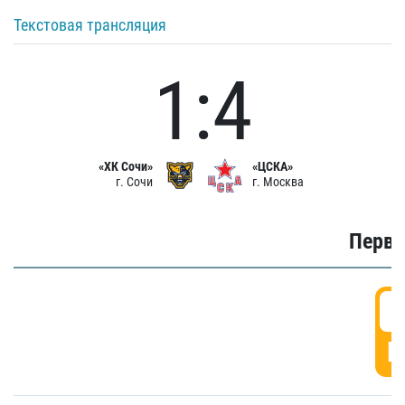
Текстовая трансляция
1:4
«ХК Сочи»
«ЦСКА»
г. Сочи
г. Москва
Первы
0
Г