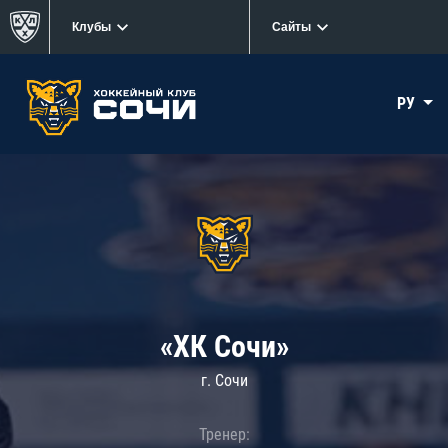
Клубы
Сайты
РУ
«ХК Сочи»
г. Сочи
Тренер: