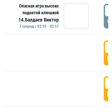
Опасная игра высоко
0
поднятой клюшкой
14.Балдаев Виктор
УД
7 секунд / 03:10 - 03:17
0
Г
0
Г