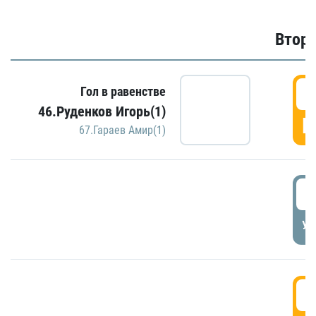
Второ
2
Гол в равенстве
46.Руденков Игорь(1)
Г
67.Гараев Амир(1)
2
УД
3