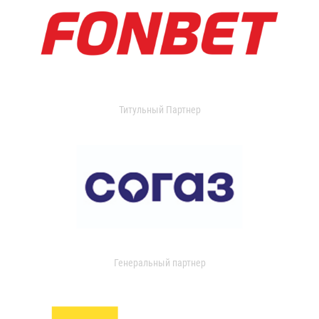
Титульный Партнер
Генеральный партнер