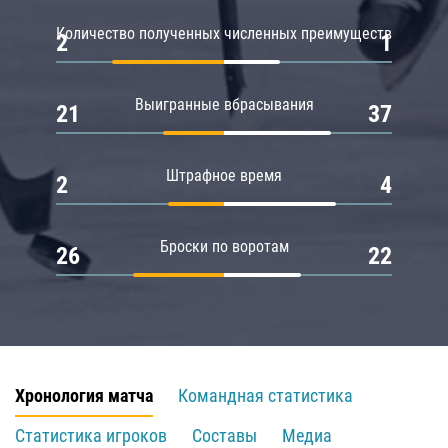
Количество полученных численных преимуществ
2
1
Выигранные вбрасывания
21
37
Штрафное время
2
4
Броски по воротам
26
22
Хронология матча
Командная статистика
Статистика игроков
Составы
Медиа