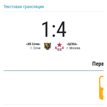
Текстовая трансляция
1:4
«ХК Сочи»
«ЦСКА»
г. Сочи
г. Москва
Первы
0
Г