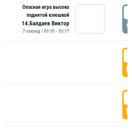
Опасная игра высоко
0
поднятой клюшкой
14.Балдаев Виктор
УД
7 секунд / 03:10 - 03:17
0
Г
0
Г