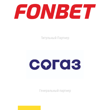
Титульный Партнер
Генеральный партнер