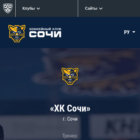
Клубы
Сайты
РУ
«ХК Сочи»
г. Сочи
Тренер: