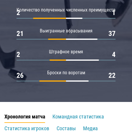
Количество полученных численных преимуществ
2
1
Выигранные вбрасывания
21
37
Штрафное время
2
4
Броски по воротам
26
22
Хронология матча
Командная статистика
Статистика игроков
Составы
Медиа