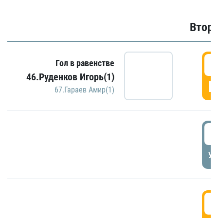
Второ
2
Гол в равенстве
46.Руденков Игорь(1)
Г
67.Гараев Амир(1)
2
УД
3