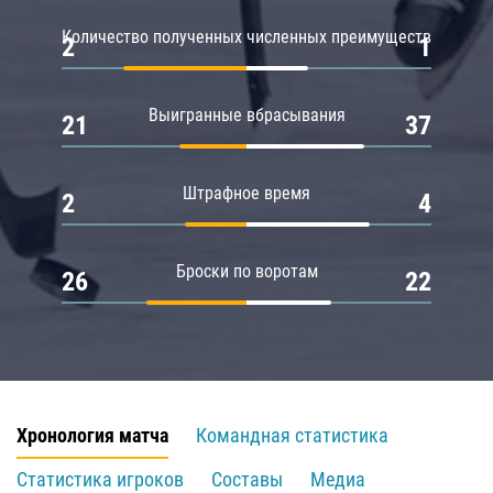
Количество полученных численных преимуществ
2
1
Выигранные вбрасывания
21
37
Штрафное время
2
4
Броски по воротам
26
22
Хронология матча
Командная статистика
Статистика игроков
Составы
Медиа