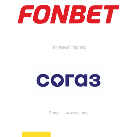
Титульный Партнер
Генеральный партнер