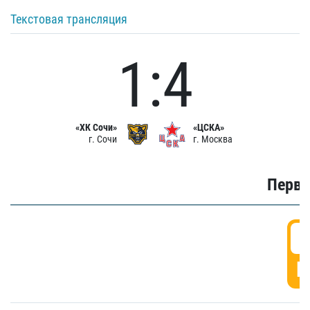
Текстовая трансляция
1:4
«ХК Сочи»
«ЦСКА»
г. Сочи
г. Москва
Первы
0
Г