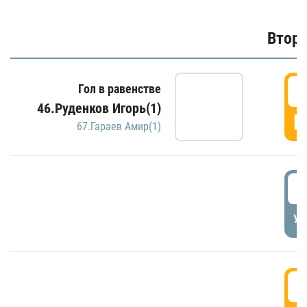
Второ
2
Гол в равенстве
46.Руденков Игорь(1)
Г
67.Гараев Амир(1)
2
УД
3