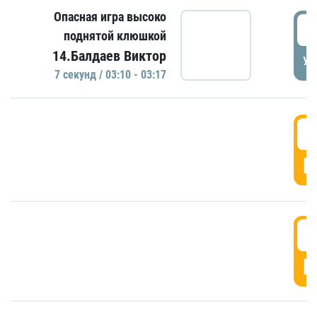
Опасная игра высоко
0
поднятой клюшкой
14.Балдаев Виктор
УД
7 секунд / 03:10 - 03:17
0
Г
0
Г