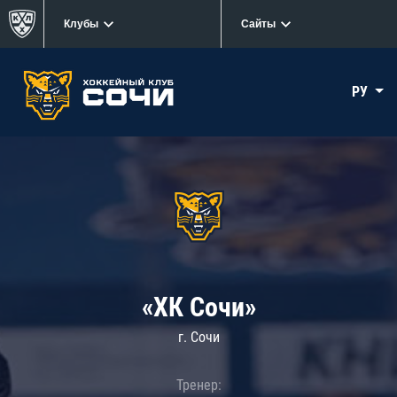
Клубы
Сайты
РУ
«ХК Сочи»
г. Сочи
Тренер: