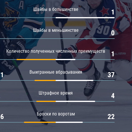
Амур
Шайбы в большинстве
0
1
Барыс
Салават Юлаев
Шайбы в меньшинстве
0
0
Сибирь
Количество полученных численных преимуществ
2
1
Выигранные вбрасывания
21
37
Штрафное время
2
4
Броски по воротам
26
22