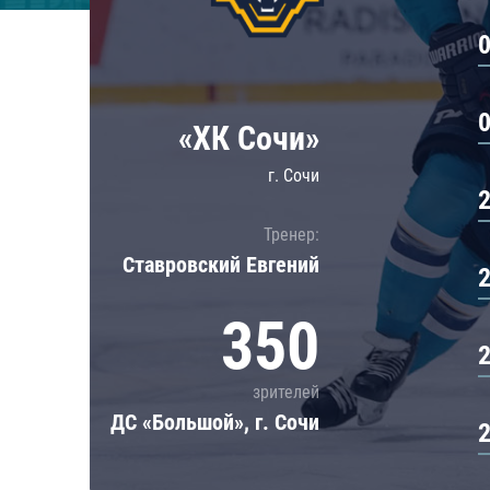
Локомотив
Северсталь
ЦСКА
Шанхайские Драконы
«ХК Сочи»
г. Сочи
Тренер:
Ставровский Евгений
350
зрителей
ДС «Большой», г. Сочи