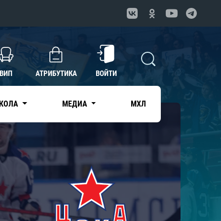
ВИП
АТРИБУТИКА
ВОЙТИ
КОЛА
МЕДИА
МХЛ