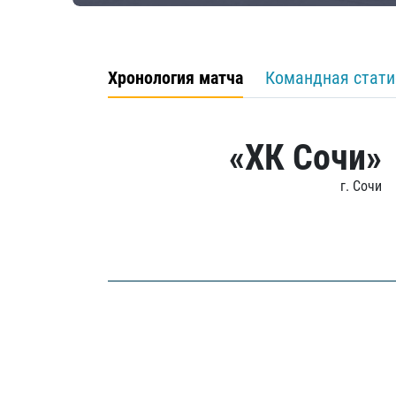
Хронология матча
Командная стати
«ХК Сочи»
г. Сочи