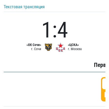
Текстовая трансляция
1:4
«ХК Сочи»
«ЦСКА»
г. Сочи
г. Москва
Первы
0
Г