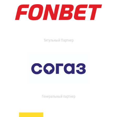
Титульный Партнер
Генеральный партнер