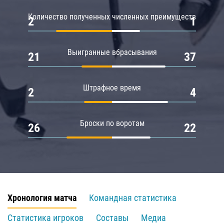
Количество полученных численных преимуществ
2
1
Выигранные вбрасывания
21
37
Штрафное время
2
4
Броски по воротам
26
22
Хронология матча
Командная статистика
Статистика игроков
Составы
Медиа