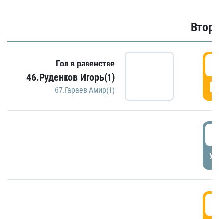
Второ
2
Гол в равенстве
46.Руденков Игорь(1)
Г
67.Гараев Амир(1)
2
УД
3