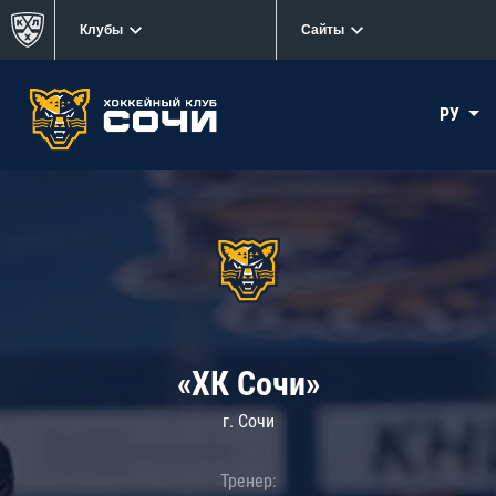
Клубы
Сайты
РУ
«ХК Сочи»
г. Сочи
Тренер: