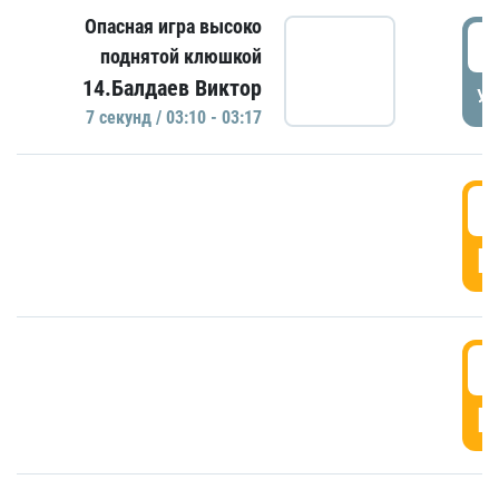
Опасная игра высоко
0
поднятой клюшкой
14.Балдаев Виктор
УД
7 секунд / 03:10 - 03:17
0
Г
0
Г