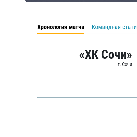
Хронология матча
Командная стати
«ХК Сочи»
г. Сочи