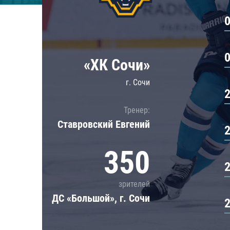
Локомотив
Северсталь
ЦСКА
Шанхайские Драконы
«ХК Сочи»
г. Сочи
Тренер:
Ставровский Евгений
350
зрителей
ДС «Большой», г. Сочи