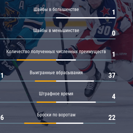
Амур
Шайбы в большинстве
0
1
Барыс
Салават Юлаев
Шайбы в меньшинстве
0
0
Сибирь
Количество полученных численных преимуществ
2
1
Выигранные вбрасывания
21
37
Штрафное время
2
4
Броски по воротам
26
22