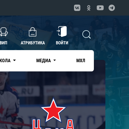
ВИП
АТРИБУТИКА
ВОЙТИ
КОЛА
МЕДИА
МХЛ