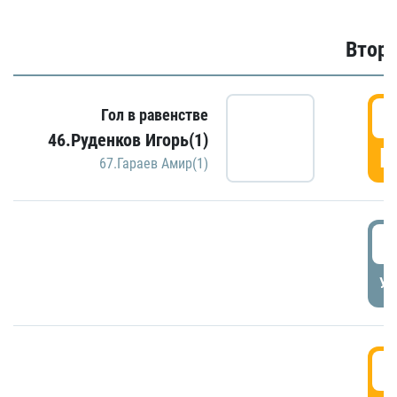
Второ
2
Гол в равенстве
46.Руденков Игорь(1)
Г
67.Гараев Амир(1)
2
УД
3