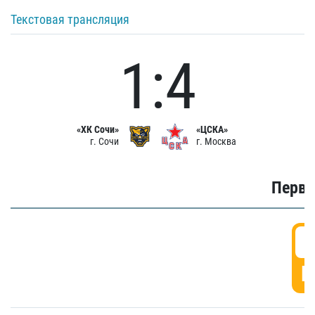
Текстовая трансляция
1:4
«ХК Сочи»
«ЦСКА»
г. Сочи
г. Москва
Первы
0
Г