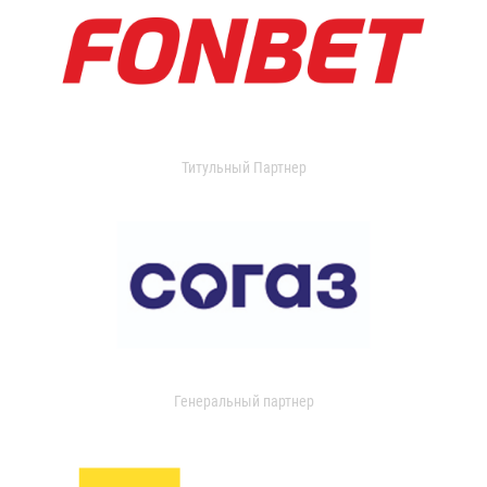
Титульный Партнер
Генеральный партнер