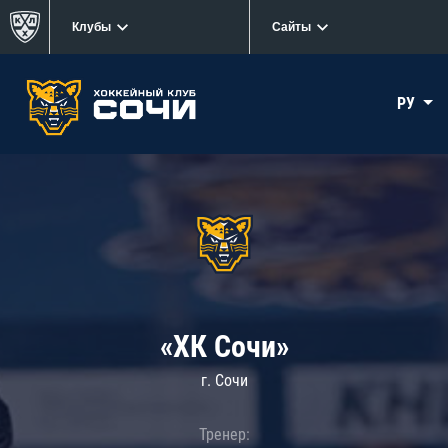
Клубы
Сайты
РУ
«ХК Сочи»
г. Сочи
Тренер: