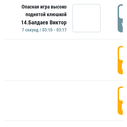
Опасная игра высоко
0
поднятой клюшкой
14.Балдаев Виктор
УД
7 секунд / 03:10 - 03:17
0
Г
0
Г