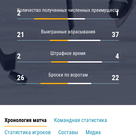
Количество полученных численных преимуществ
2
1
Выигранные вбрасывания
21
37
Штрафное время
2
4
Броски по воротам
26
22
Хронология матча
Командная статистика
Статистика игроков
Составы
Медиа