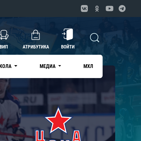
ВИП
АТРИБУТИКА
ВОЙТИ
КОЛА
МЕДИА
МХЛ