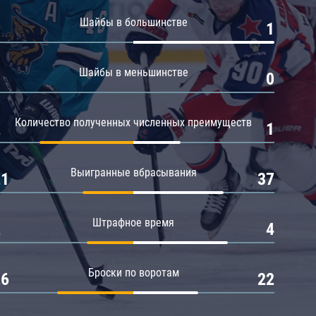
Амур
Шайбы в большинстве
0
1
Барыс
Салават Юлаев
Шайбы в меньшинстве
0
0
Сибирь
Количество полученных численных преимуществ
2
1
Выигранные вбрасывания
21
37
Штрафное время
2
4
Броски по воротам
26
22