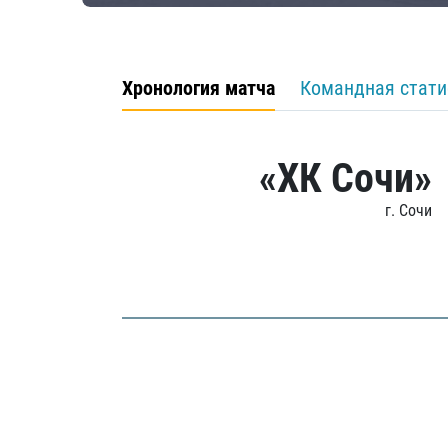
Хронология матча
Командная стати
«ХК Сочи»
г. Сочи