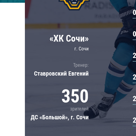
Локомотив
Северсталь
ЦСКА
Шанхайские Драконы
«ХК Сочи»
г. Сочи
Тренер:
Ставровский Евгений
350
зрителей
ДС «Большой», г. Сочи