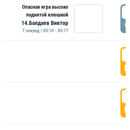
Опасная игра высоко
0
поднятой клюшкой
14.Балдаев Виктор
УД
7 секунд / 03:10 - 03:17
0
Г
0
Г