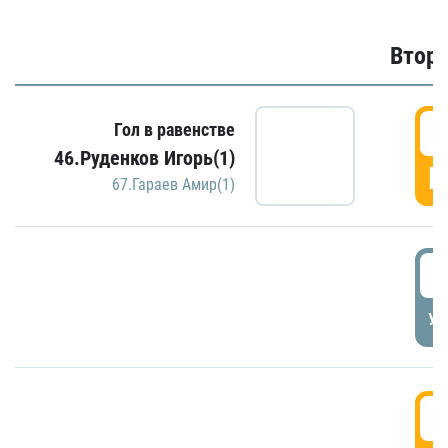
Второ
2
Гол в равенстве
46.Руденков Игорь(1)
Г
67.Гараев Амир(1)
2
УД
3