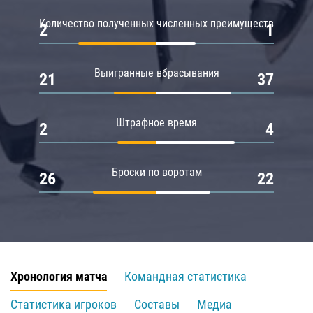
Количество полученных численных преимуществ
2
1
Выигранные вбрасывания
21
37
Штрафное время
2
4
Броски по воротам
26
22
Хронология матча
Командная статистика
Статистика игроков
Составы
Медиа