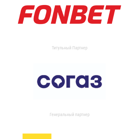
Титульный Партнер
Генеральный партнер