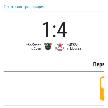
Текстовая трансляция
1:4
«ХК Сочи»
«ЦСКА»
г. Сочи
г. Москва
Первы
0
Г