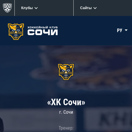
Клубы
Сайты
РУ
«ХК Сочи»
г. Сочи
Тренер: