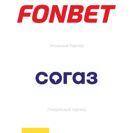
Титульный Партнер
Генеральный партнер