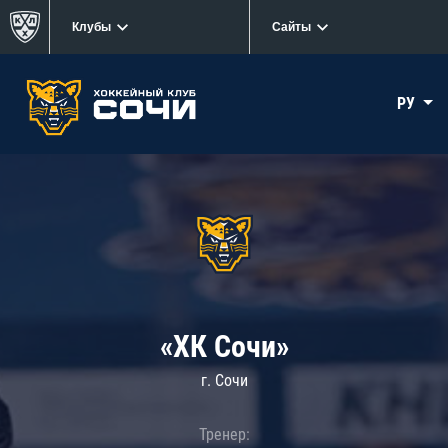
Клубы
Сайты
РУ
«ХК Сочи»
г. Сочи
Тренер: