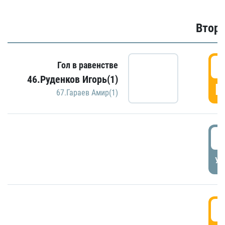
Второ
2
Гол в равенстве
46.Руденков Игорь(1)
Г
67.Гараев Амир(1)
2
УД
3