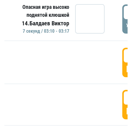
Опасная игра высоко
0
поднятой клюшкой
14.Балдаев Виктор
УД
7 секунд / 03:10 - 03:17
0
Г
0
Г