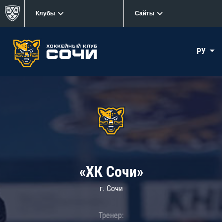
Клубы
Сайты
РУ
«ХК Сочи»
г. Сочи
Тренер: