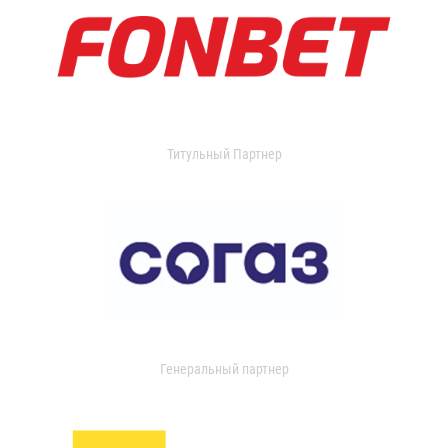
Титульный Партнер
Генеральный партнер