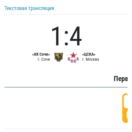
Текстовая трансляция
1:4
«ХК Сочи»
«ЦСКА»
г. Сочи
г. Москва
Первы
0
Г