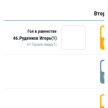
Второ
2
Гол в равенстве
46.Руденков Игорь(1)
Г
67.Гараев Амир(1)
2
УД
3