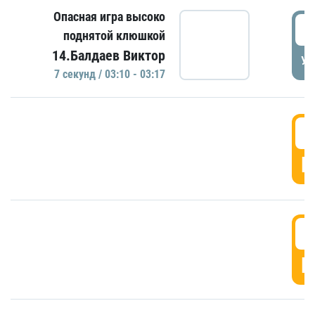
Опасная игра высоко
0
поднятой клюшкой
14.Балдаев Виктор
УД
7 секунд / 03:10 - 03:17
0
Г
0
Г