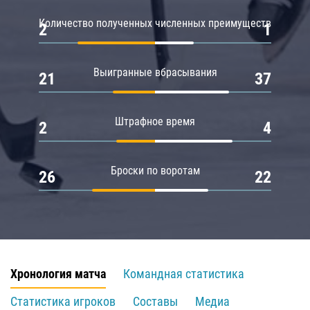
Количество полученных численных преимуществ
2
1
Выигранные вбрасывания
21
37
Штрафное время
2
4
Броски по воротам
26
22
Хронология матча
Командная статистика
Статистика игроков
Составы
Медиа