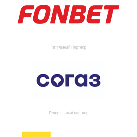
Титульный Партнер
Генеральный партнер