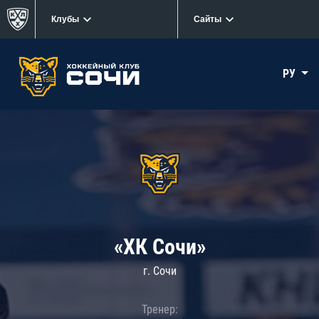
Клубы
Сайты
РУ
«ХК Сочи»
г. Сочи
Тренер: