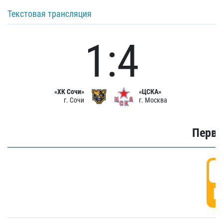
Текстовая трансляция
1:4
«ХК Сочи»
«ЦСКА»
г. Сочи
г. Москва
Первы
0
Г