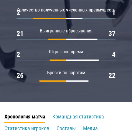
Количество полученных численных преимуществ
2
1
Выигранные вбрасывания
21
37
Штрафное время
2
4
Броски по воротам
26
22
Хронология матча
Командная статистика
Статистика игроков
Составы
Медиа