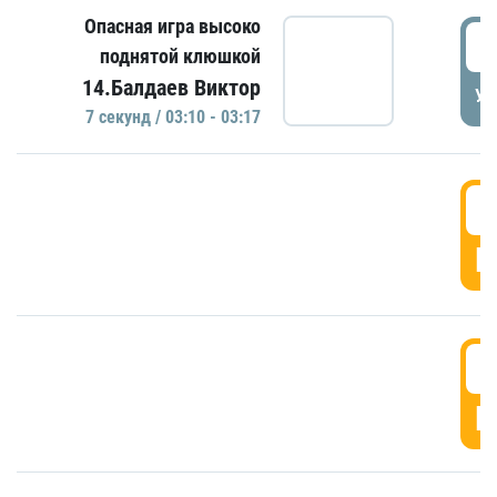
Опасная игра высоко
0
поднятой клюшкой
14.Балдаев Виктор
УД
7 секунд / 03:10 - 03:17
0
Г
0
Г