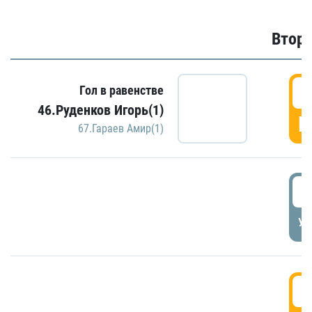
Второ
2
Гол в равенстве
46.Руденков Игорь(1)
Г
67.Гараев Амир(1)
2
УД
3