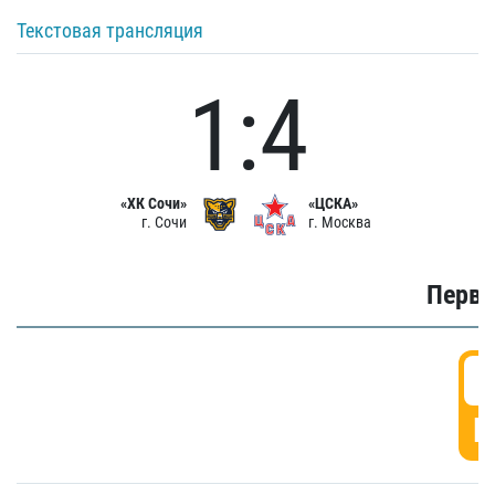
Текстовая трансляция
1:4
«ХК Сочи»
«ЦСКА»
г. Сочи
г. Москва
Первы
0
Г