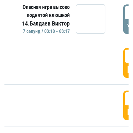
Опасная игра высоко
0
поднятой клюшкой
14.Балдаев Виктор
УД
7 секунд / 03:10 - 03:17
0
Г
0
Г