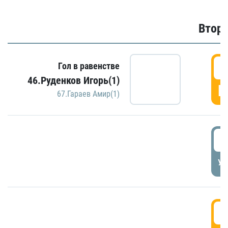
Второ
2
Гол в равенстве
46.Руденков Игорь(1)
Г
67.Гараев Амир(1)
2
УД
3