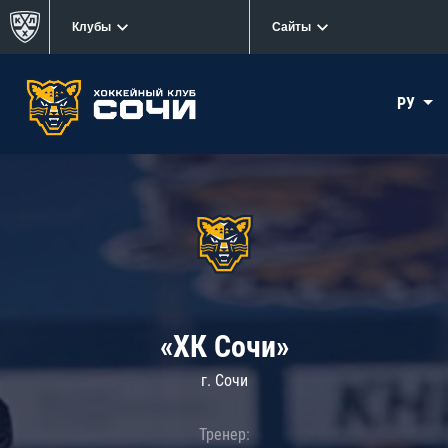
Клубы
Сайты
РУ
«ХК Сочи»
г. Сочи
Тренер: