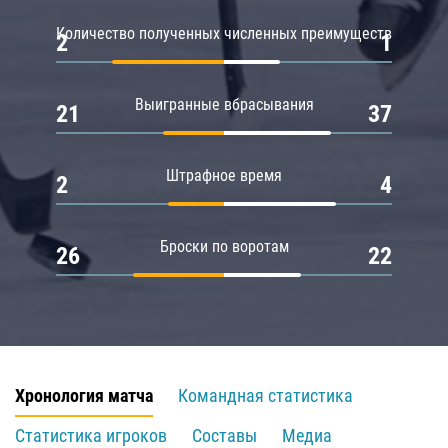
Количество полученных численных преимуществ
2
1
Выигранные вбрасывания
21
37
Штрафное время
2
4
Броски по воротам
26
22
Хронология матча
Командная статистика
Статистика игроков
Составы
Медиа