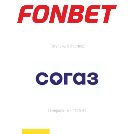
Титульный Партнер
Генеральный партнер