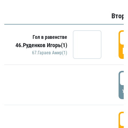
Второ
2
Гол в равенстве
46.Руденков Игорь(1)
Г
67.Гараев Амир(1)
2
УД
3