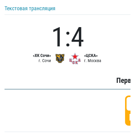
Текстовая трансляция
1:4
«ХК Сочи»
«ЦСКА»
г. Сочи
г. Москва
Первы
0
Г