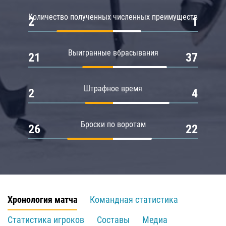
Количество полученных численных преимуществ
2
1
Выигранные вбрасывания
21
37
Штрафное время
2
4
Броски по воротам
26
22
Хронология матча
Командная статистика
Статистика игроков
Составы
Медиа