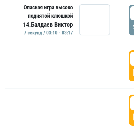
Опасная игра высоко
0
поднятой клюшкой
14.Балдаев Виктор
УД
7 секунд / 03:10 - 03:17
0
Г
0
Г