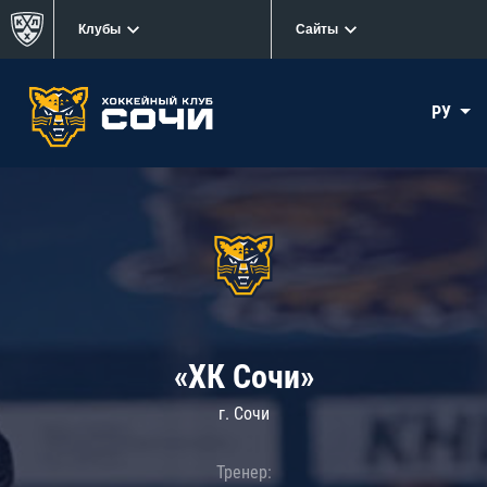
Клубы
Сайты
РУ
«ХК Сочи»
г. Сочи
Тренер: