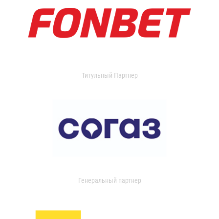
Титульный Партнер
Генеральный партнер