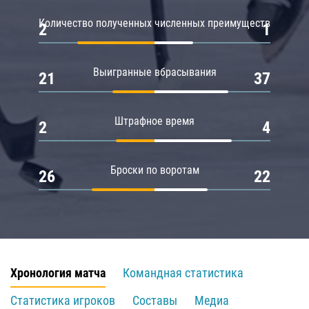
Количество полученных численных преимуществ
2
1
Выигранные вбрасывания
21
37
Штрафное время
2
4
Броски по воротам
26
22
Хронология матча
Командная статистика
Статистика игроков
Составы
Медиа