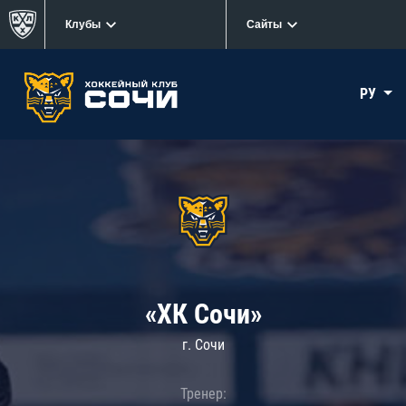
Клубы
Сайты
РУ
«ХК Сочи»
г. Сочи
Тренер: