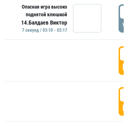
Опасная игра высоко
0
поднятой клюшкой
14.Балдаев Виктор
УД
7 секунд / 03:10 - 03:17
0
Г
0
Г