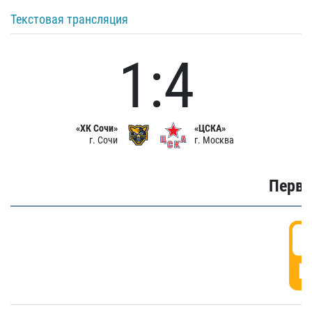
Текстовая трансляция
1:4
«ХК Сочи»
«ЦСКА»
г. Сочи
г. Москва
Первы
0
Г