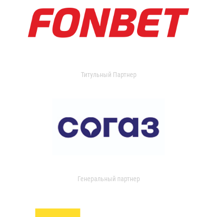
Титульный Партнер
Генеральный партнер