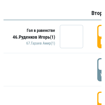
Второ
2
Гол в равенстве
46.Руденков Игорь(1)
Г
67.Гараев Амир(1)
2
УД
3