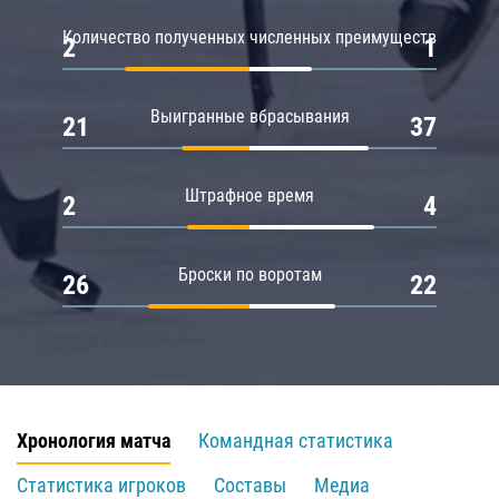
Количество полученных численных преимуществ
2
1
Выигранные вбрасывания
21
37
Штрафное время
2
4
Броски по воротам
26
22
Хронология матча
Командная статистика
Статистика игроков
Составы
Медиа