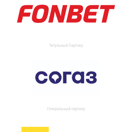
Титульный Партнер
Генеральный партнер