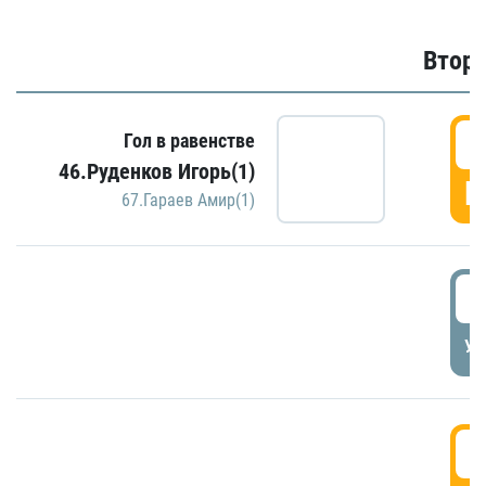
Второ
2
Гол в равенстве
46.Руденков Игорь(1)
Г
67.Гараев Амир(1)
2
УД
3