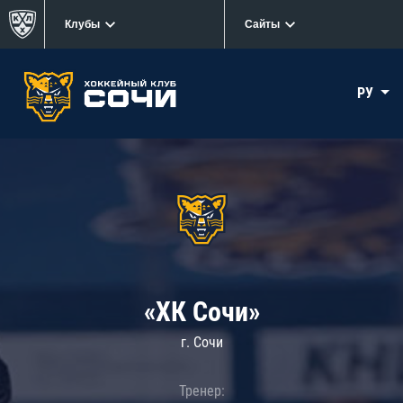
Клубы
Сайты
РУ
«ХК Сочи»
г. Сочи
Тренер: