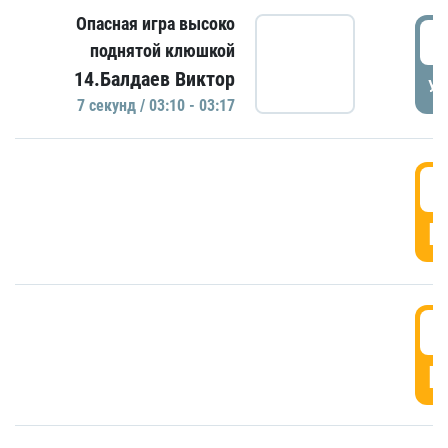
Опасная игра высоко
0
поднятой клюшкой
14.Балдаев Виктор
УД
7 секунд / 03:10 - 03:17
0
Г
0
Г