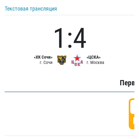
Текстовая трансляция
1:4
«ХК Сочи»
«ЦСКА»
г. Сочи
г. Москва
Первы
0
Г