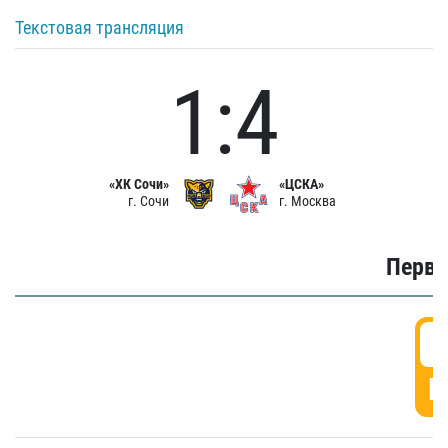
Текстовая трансляция
1:4
«ХК Сочи»
«ЦСКА»
г. Сочи
г. Москва
Первы
0
Г