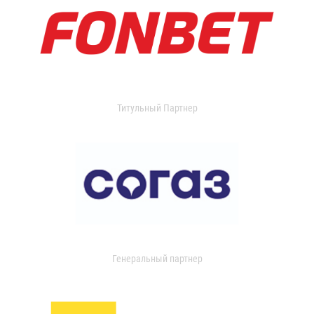
Титульный Партнер
Генеральный партнер