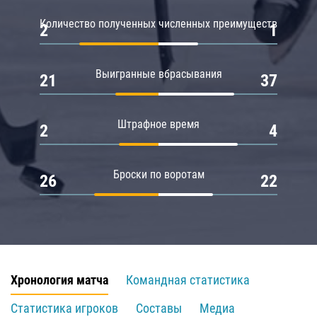
Количество полученных численных преимуществ
2
1
Выигранные вбрасывания
21
37
Штрафное время
2
4
Броски по воротам
26
22
Хронология матча
Командная статистика
Статистика игроков
Составы
Медиа