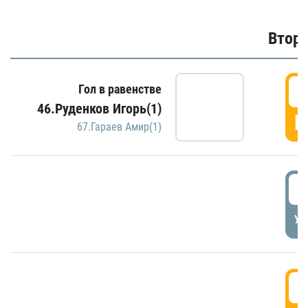
Второ
2
Гол в равенстве
46.Руденков Игорь(1)
Г
67.Гараев Амир(1)
2
УД
3