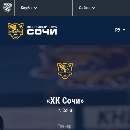
Клубы
Сайты
РУ
«ХК Сочи»
г. Сочи
Тренер: