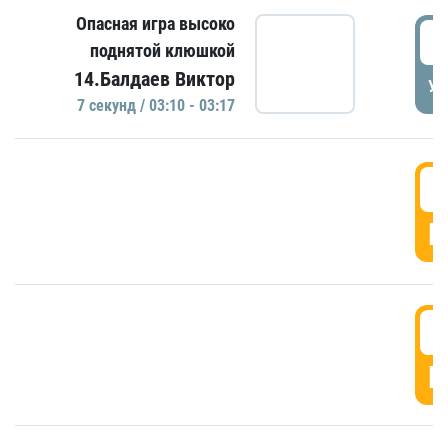
Опасная игра высоко
0
поднятой клюшкой
14.Балдаев Виктор
УД
7 секунд / 03:10 - 03:17
0
Г
0
Г