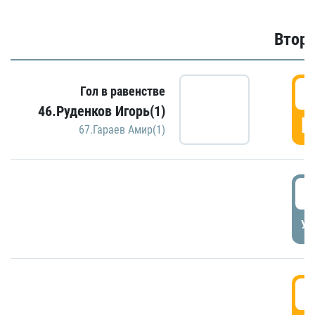
Второ
2
Гол в равенстве
46.Руденков Игорь(1)
Г
67.Гараев Амир(1)
2
УД
3