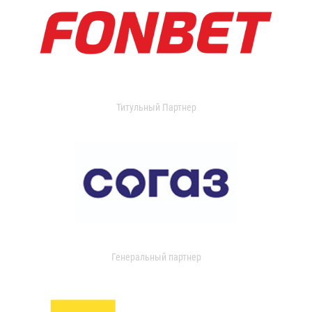
Титульный Партнер
Генеральный партнер