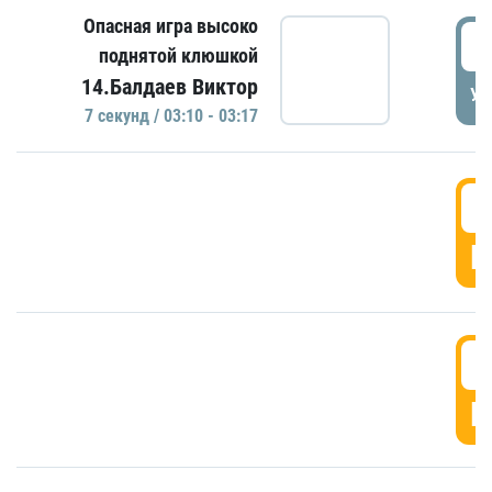
Опасная игра высоко
0
поднятой клюшкой
14.Балдаев Виктор
УД
7 секунд / 03:10 - 03:17
0
Г
0
Г