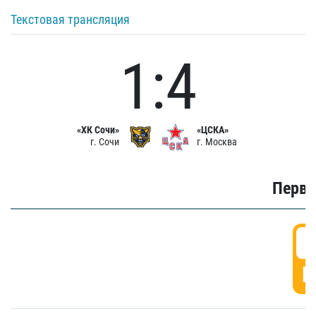
Текстовая трансляция
1:4
«ХК Сочи»
«ЦСКА»
г. Сочи
г. Москва
Первы
0
Г