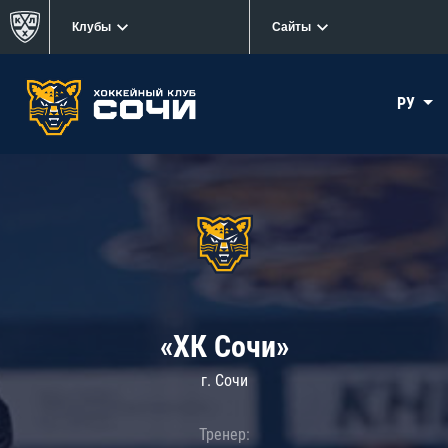
Клубы
Сайты
РУ
«ХК Сочи»
г. Сочи
Тренер: