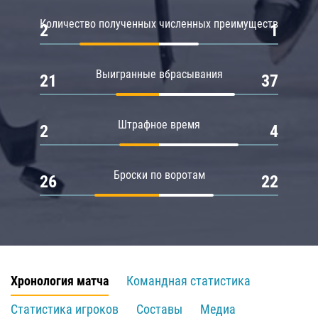
Количество полученных численных преимуществ
2
1
Выигранные вбрасывания
21
37
Штрафное время
2
4
Броски по воротам
26
22
Хронология матча
Командная статистика
Статистика игроков
Составы
Медиа