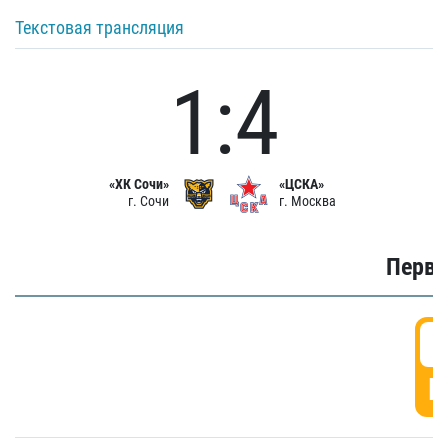
Текстовая трансляция
1:4
«ХК Сочи»
«ЦСКА»
г. Сочи
г. Москва
Первы
0
Г