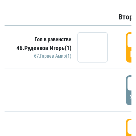
Второ
2
Гол в равенстве
46.Руденков Игорь(1)
Г
67.Гараев Амир(1)
2
УД
3