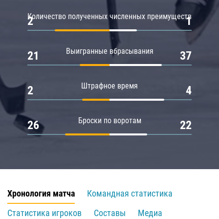
Количество полученных численных преимуществ
2
1
Выигранные вбрасывания
21
37
Штрафное время
2
4
Броски по воротам
26
22
Хронология матча
Командная статистика
Статистика игроков
Составы
Медиа