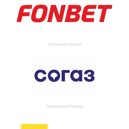
Титульный Партнер
Генеральный партнер