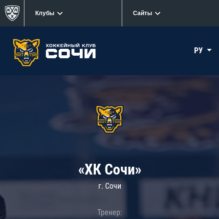
Клубы
Сайты
РУ
«ХК Сочи»
г. Сочи
Тренер: