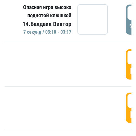
Опасная игра высоко
0
поднятой клюшкой
14.Балдаев Виктор
УД
7 секунд / 03:10 - 03:17
0
Г
0
Г