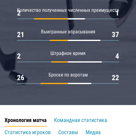
Количество полученных численных преимуществ
2
1
Выигранные вбрасывания
21
37
Штрафное время
2
4
Броски по воротам
26
22
Хронология матча
Командная статистика
Статистика игроков
Составы
Медиа