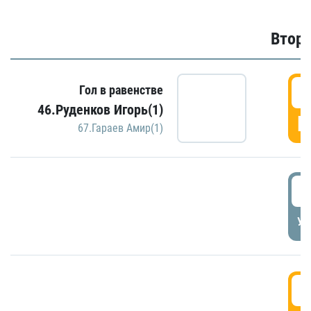
Второ
2
Гол в равенстве
46.Руденков Игорь(1)
Г
67.Гараев Амир(1)
2
УД
3