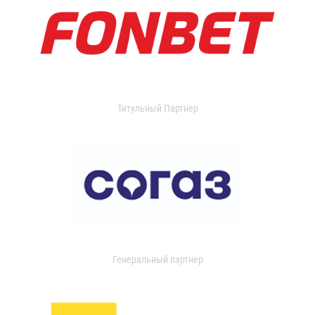
Титульный Партнер
Генеральный партнер