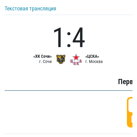
Текстовая трансляция
1:4
«ХК Сочи»
«ЦСКА»
г. Сочи
г. Москва
Первы
0
Г