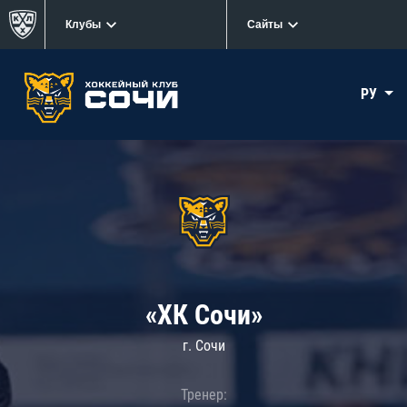
Клубы
Сайты
РУ
«ХК Сочи»
г. Сочи
Тренер: