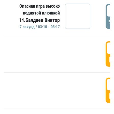
Опасная игра высоко
0
поднятой клюшкой
14.Балдаев Виктор
УД
7 секунд / 03:10 - 03:17
0
Г
0
Г