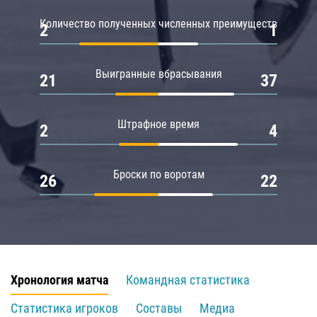
Количество полученных численных преимуществ
2
1
Выигранные вбрасывания
21
37
Штрафное время
2
4
Броски по воротам
26
22
Хронология матча
Командная статистика
Статистика игроков
Составы
Медиа