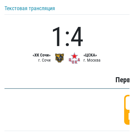
Текстовая трансляция
1:4
«ХК Сочи»
«ЦСКА»
г. Сочи
г. Москва
Первы
0
Г