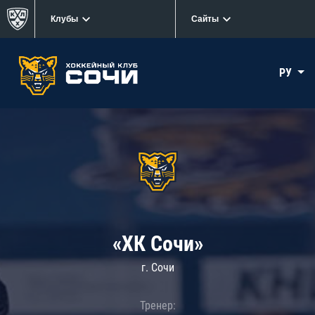
Клубы
Сайты
РУ
«ХК Сочи»
г. Сочи
Тренер: