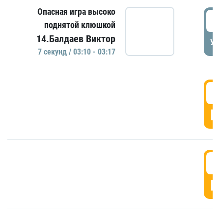
Опасная игра высоко
0
поднятой клюшкой
14.Балдаев Виктор
УД
7 секунд / 03:10 - 03:17
0
Г
0
Г