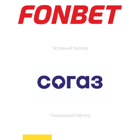
Титульный Партнер
Генеральный партнер