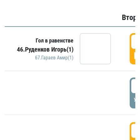
Второ
2
Гол в равенстве
46.Руденков Игорь(1)
Г
67.Гараев Амир(1)
2
УД
3